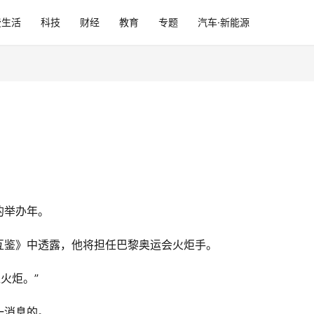
费生活
科技
财经
教育
专题
汽车·新能源
。
的举办年。
目《互鉴》中透露，他将担任巴黎奥运会火炬手。
火炬。”
一消息的。