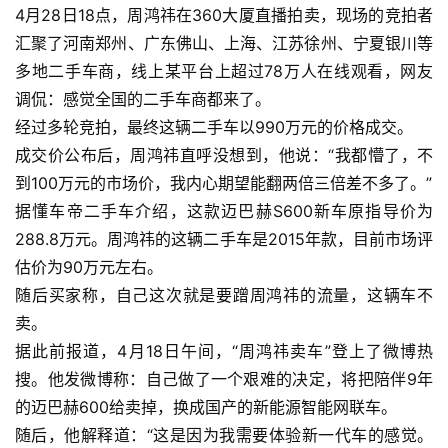
4月28日18点，周鸿祎在360大厦直播拍卖，现场的竞拍者
汇聚了河南郑州、广东佛山、上海、江苏徐州、宁夏银川等
多地二手车商，线上某平台上超过78万人在线观看，网友
调侃：感觉全国的二手车商都来了。
经过多轮竞拍，
最终这辆二手车以990万元的价格成交。
成交价公布后，周鸿祎直呼没想到，
他说：“我都懵了，不
到100万元的市场价，我内心期望能翻两倍三倍差不多了。”
据懂车帝二手车介绍，这款迈巴赫S600新车原指导价为
288.8万元。周鸿祎的这辆二手车是2015年款，目前市场评
估价为90万元左右。
首
随后买家称，自己这次就是要蹭周鸿祎的流量，这辆车不
页
卖。
据此前报道，4月18日午间，“周鸿祎卖车”登上了微博热
资
搜。他发微博称：自己做了一个艰难的决定，将把陪伴9年
讯
的迈巴赫600给卖掉，换成国产的新能源智能网联车。
随后，他解释道：“这是因为我需要体验新一代车的感觉。