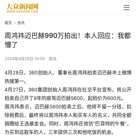
首页
资讯
周鸿祎迈巴赫990万拍出！本人回应：我都
懵了
2024年4月29日 10:00
资讯
4月28日，360创始人、董事长
周鸿祎
拍卖迈巴赫冲上微博
热搜第一。
4月27日，360集团创始人周鸿祎在社交平台宣布，将公开
拍卖自己开了9年的座驾迈巴赫S600，起拍价为600元。
周鸿祎表示，迈巴赫S600拍卖之后，他将不留一分钱，扣
除税费后，最终将以周鸿祎本人和买车人的名义，共同全额
捐赠给王选基金会。同时，周鸿祎还效仿“巴菲特的午餐”，
为买到这款车的人，三年提供三次和他吃饭的机会。