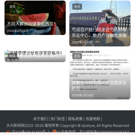
资讯
资讯
不同人群如何健康吃西瓜？
芍润百户践行团走访芍药种植
2026年6月26日
农业中心，助力产业融合发展
2025年2月11日
梁建章建议给有孩家庭每月1
资讯
资讯
千至6千
2024年1月17日
提醒在沙特中国公民加强安全
防范
2026年2月28日
关于我们
|
热门标签
|
隐私政策
|
百度地图
|
大众新闻网2022-2025 版权所有 Copyright © dzshyw, All Rights Reserved
苏ICP备16041355号-2
公安备案号：
苏公网安备32059002005357