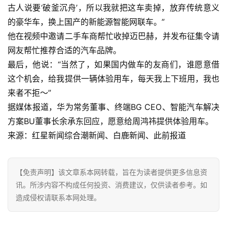
商
古人说要‘破釜沉舟’，所以我就把这车卖掉，放弃传统意义
业
的豪华车，换上国产的新能源智能网联车。”
他在视频中邀请二手车商帮忙收掉迈巴赫，并发布征集令请
消
网友帮忙推荐合适的汽车品牌。
费
最后，他说：“当然了，如果国内做车的友商们，谁愿意借
生
活
这个机会，给我提供一辆体验用车，每天我上下班用，我也
来者不拒～”
科
据媒体报道，华为常务董事、终端BG CEO、智能汽车解决
技
方案BU董事长余承东回应，愿意给周鸿祎提供体验用车。
登录
注册
来源：红星新闻综合潮新闻、白鹿新闻、此前报道
财
经
【免责声明】该文章系本网转载，旨在为读者提供更多信息资
教
讯。所涉内容不构成任何投资、消费建议，仅供读者参考。如
育
造成侵权请联系本网处理。
专