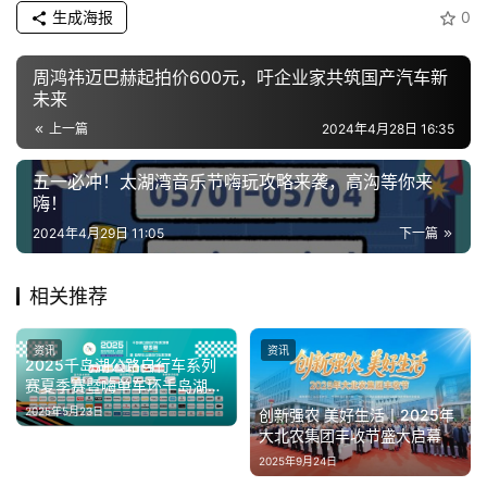
生成海报
0
题
周鸿祎迈巴赫起拍价600元，吁企业家共筑国产汽车新
汽
未来
车
上一篇
2024年4月28日 16:35
·
新
五一必冲！太湖湾音乐节嗨玩攻略来袭，高沟等你来
能
嗨！
源
2024年4月29日 11:05
下一篇
相关推荐
资讯
资讯
2025千岛湖公路自行车系列
赛夏季赛暨嗨单车环千岛湖圆
满落幕
2025年5月23日
创新强农 美好生活丨2025年
大北农集团丰收节盛大启幕
2025年9月24日