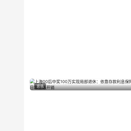
上海00后中奖100万实现局部退休：依靠存款
资讯
2024年5月10日
息保障日常生活开销