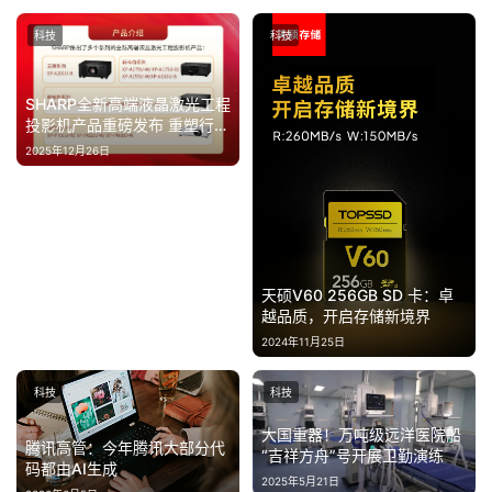
经
科技
科技
教
育
SHARP全新高端液晶激光工程
投影机产品重磅发布 重塑行业
标杆 ，开启视觉新纪元
专
2025年12月26日
题
汽
车
·
天硕V60 256GB SD 卡：卓
新
越品质，开启存储新境界
能
2024年11月25日
源
科技
科技
大国重器！万吨级远洋医院船
腾讯高管：今年腾讯大部分代
“吉祥方舟”号开展卫勤演练
码都由AI生成
2025年5月21日