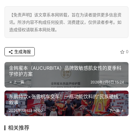
页
【免责声明】该文章系本网转载，旨在为读者提供更多信息资
资
讯。所涉内容不构成任何投资、消费建议，仅供读者参考。如
讯
造成侵权请联系本网处理。
商
业
生成海报
0
消
金韩蜜本（AUCURBITA）品牌致敏感肌女性的夏季科
费
学修护方案
生
上一篇
2026年7月6日 15:24
活
东鹏特饮×张雪机车交车！一瓶功能饮料的”民族硬核”
叙事
科
技
2026年7月6日 16:00
下一篇
登录
注册
财
相关推荐