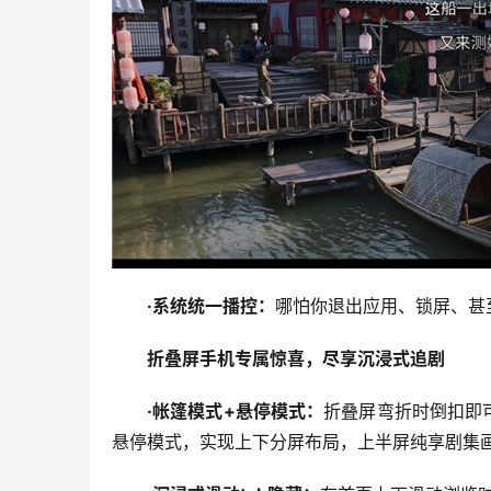
·
系统
统一播控
：
哪怕你退出应用、锁屏、甚
折叠屏手机
专属
惊喜
，
尽享沉浸式
追剧
·
帐篷模式
+悬停模式：
折叠屏弯折时倒扣即
悬停模式，实现上下分屏布局，上半屏纯享剧集