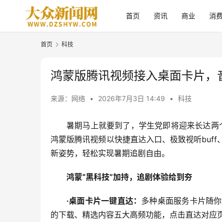
首页
资讯
商业
消
首页
科技
鸿蒙版腾讯视频接入桌面卡片，
来源：网络
•
2026年7月3日 14:49
•
科技
暑期马上就要到了，学生党即将迎来长达两
鸿蒙版腾讯视频以快捷直达入口、极致视听buf
新姿势，轻松实现暑期追剧自由。
鸿蒙“黑科技”加持
，
追剧体验给到夯
·桌面卡片一
键
直达
：
多种桌面服务卡片随你
的下载、精选内容五大高频功能，点击直达对应