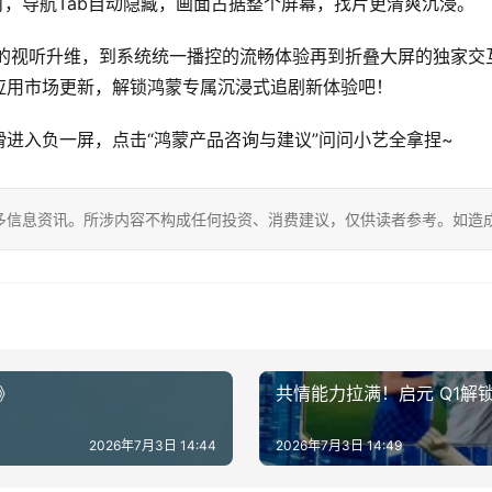
，导航Tab自动隐藏，画面占据整个屏幕，找片更清爽沉浸。
ivid带来的的视听升维，到系统统一播控的流畅体验再到折叠大屏的
应用市场更新，解锁鸿蒙专属沉浸式追剧新体验吧！
进入负一屏，点击“鸿蒙产品咨询与建议”问问小艺全拿捏~
多信息资讯。所涉内容不构成任何投资、消费建议，仅供读者参考。如造
》
共情能力拉满！启元 Q1解
2026年7月3日 14:44
2026年7月3日 14:49