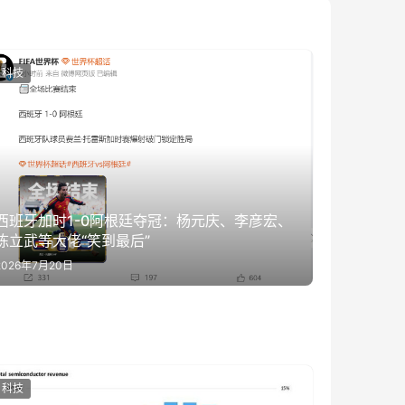
科技
西班牙加时1-0阿根廷夺冠：杨元庆、李彦宏、
陈立武等大佬“笑到最后”
2026年7月20日
科技