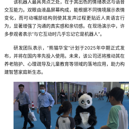
该机器人最具亮点之处，在于其出色的情绪表达与语音
首
交互能力。双眼由液晶屏幕构成，能根据不同情境展示表情
页
变化，而可动嘴部结构则使其发声过程更贴近人类语言行
为，显著增强了沟通的真实感和亲切感。在现场演示中，许
资
多参观者表示“与它互动时几乎忘记它是机器人”。
讯
研发团队表示，“熊猫华宝”计划于2025年中期正式发
商
布，并将在国内率先投入使用。未来，该公司还将推动其在
业
养老陪护、心理疏导及儿童教育等领域的落地应用，助力构
建智慧家庭新生态。
消
费
生
活
科
技
登录
注册