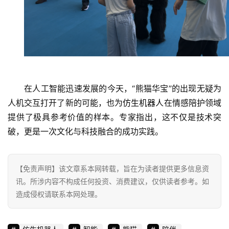
财
经
教
育
在人工智能迅速发展的今天，“熊猫华宝”的出现无疑为
专
人机交互打开了新的可能，也为
仿生机器人
在情感陪护领域
题
提供了极具参考价值的样本。专家指出，这不仅是技术突
汽
破，更是一次文化与科技融合的成功实践。
车
·
新
【免责声明】该文章系本网转载，旨在为读者提供更多信息资
能
讯。所涉内容不构成任何投资、消费建议，仅供读者参考。如
源
造成侵权请联系本网处理。