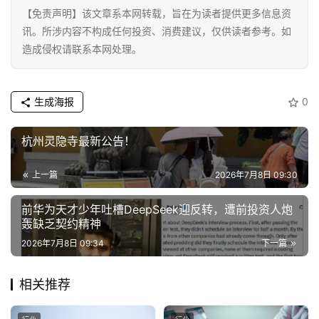
能
【免责声明】该文章系本网转载，旨在为读者提供更多信息资
源
讯。所涉内容不构成任何投资、消费建议，仅供读者参考。如
造成侵权请联系本网处理。
生成海报
0
杭州灵隐寺最新公告！
上一篇
2026年7月8日 09:30
前华为天才少年吐槽DeepSeek迎反转，遭前投资人炮
轰缺乏契约精神
2026年7月8日 09:34
下一篇
相关推荐