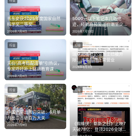
行业
行业
韦东奕获2025年度国家自然
5000元以下笔记本几近绝
科学奖二等奖
迹，经销商预警涨价潮至少持
续一年
2026年7月9日
2026年7月13日
行业
行业
瑞幸对嘴喷奶油员工已被开
除：涉事门店正常营业
天价“高考标配清单”引热议，
2026年8月3日
专家呼吁补上财商教育课
2026年7月8日
行业
行业
中国汽车出海迎突破：6月单
月出口首破百万大关
《蜘蛛侠：崭新之日》上映7
2026年7月9日
天破78亿：登顶2026全球票
房冠军