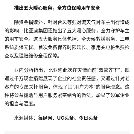
推出五大暖心服务，全方位保障用车安全
科
技
除资金捐赠外，针对台风等强对流天气对车主出行造成
的影响，比亚迪集团还推出了五大暖心服务，全力守护车主
登录
注册
财
的用车安全。这五大服务具体包括：全天候救援服务、三电
经
系统质保无忧、首次免费保养时限延长、家用充电桩免费检
查以及理赔维修全程保障。
教
育
业内分析指出，比亚迪此次在灾情面前“双管齐下”，既
通过千万现金捐赠展现了企业的社会责任感，又通过针对老
专
客户的专属关怀服务，体现了其“用户为本”的服务理念。这
题
种将公益援助与用户服务紧密结合的做法，彰显了领军企业
的担当与温度。
汽
车
来源媒体：
每经网、UC头条、今日头条
·
新