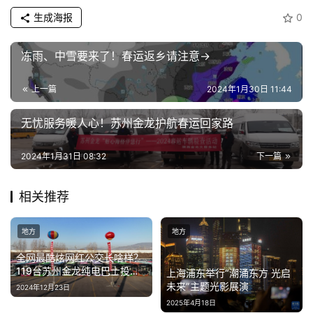
生成海报
0
专
题
冻雨、中雪要来了！春运返乡请注意→
汽
上一篇
2024年1月30日 11:44
车
·
无忧服务暖人心！苏州金龙护航春运回家路
新
能
2024年1月31日 08:32
下一篇
源
相关推荐
地方
地方
全网最酷炫网红公交长啥样？
119台苏州金龙纯电巴士投运
上海浦东举行“潮涌东方 光启
临汾
未来”主题光影展演
2024年12月23日
2025年4月18日