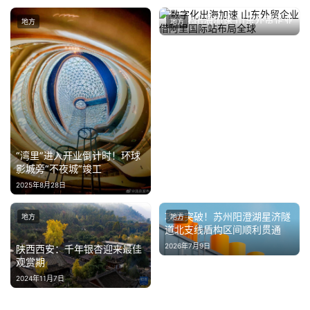
数字化出海加速 山东外贸企业
地方
地方
借阿里国际站布局全球
2025年3月6日
“湾里”进入开业倒计时！环球
影城旁“不夜城”竣工
2025年8月28日
攻坚突破！苏州阳澄湖星济隧
地方
地方
道北支线盾构区间顺利贯通
2026年7月9日
陕西西安：千年银杏迎来最佳
观赏期
2024年11月7日