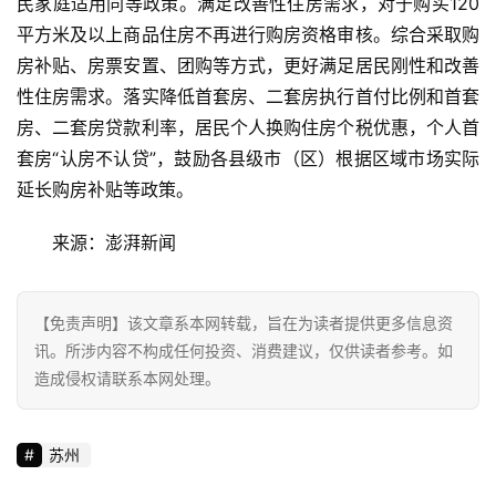
民家庭适用同等政策。满足改善性住房需求，对于购买120
平方米及以上商品住房不再进行购房资格审核。综合采取购
商
房补贴、房票安置、团购等方式，更好满足居民刚性和改善
业
性住房需求。落实降低首套房、二套房执行首付比例和首套
房、二套房贷款利率，居民个人换购住房个税优惠，个人首
消
套房“认房不认贷”，鼓励各县级市（区）根据区域市场实际
费
延长购房补贴等政策。
生
活
来源：澎湃新闻
科
技
【免责声明】该文章系本网转载，旨在为读者提供更多信息资
登录
注册
讯。所涉内容不构成任何投资、消费建议，仅供读者参考。如
财
造成侵权请联系本网处理。
经
教
苏州
育