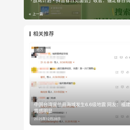
「放驾计划・抖音春日见面会」收官：锚定春日
上一篇
相关推荐
地方
中国台湾宜兰县海域发生6.6级地震 网友：福
震感明显
2025年12月28日