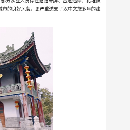
。部分从业人员存在遮挡号牌、占道违停、扎堆揽
城市的良好风貌，更严重透支了汉中文旅多年的建