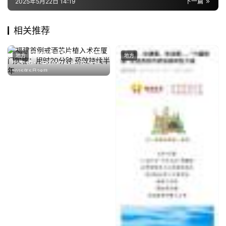
2025年5月22日 14:19
下一篇
相关推荐
福建首例戒酒芯片植入术在厦
地方
地方
门实施：用时20分钟 药效持
2025年5月28日
续半年