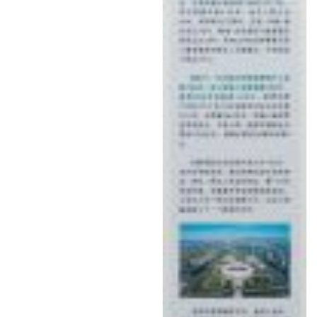
经
教
育
专
题
汽
车
·
新
能
源