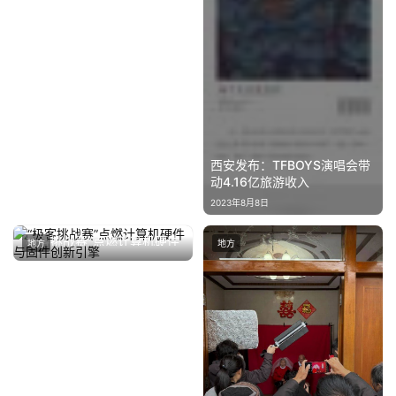
西安发布：TFBOYS演唱会带
动4.16亿旅游收入
2023年8月8日
“极客挑战赛”点燃计算机硬件
地方
地方
与固件创新引擎
2025年4月25日