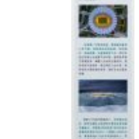
首
页
资
讯
商
业
消
费
生
活
科
技
登录
注册
财