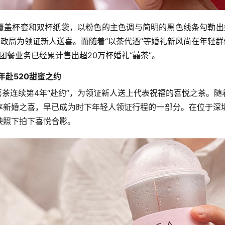
覆盖杯套和双杯纸袋，以粉色的主色调与简明的黑色线条勾勒出
民政局为领证新人送喜。而随着“以茶代酒”等婚礼新风尚在年轻
团餐业务已经累计售出超20万杯婚礼“囍茶”。
年赴520甜蜜之约
喜茶连续第4年“赴约”，为领证新人送上代表祝福的喜悦之茶。
分享新婚之喜，早已成为时下年轻人领证行程的一部分。在位于深
映照下拍下喜悦合影。