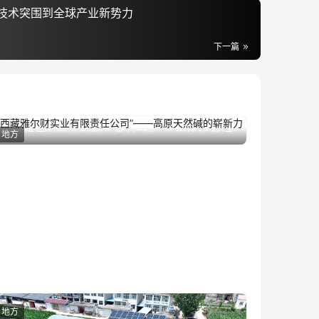
技术突围到全球产业新势力
下一篇
“西藏雅尔财实业有限责任公司”——高原天然碱
地方
2024年6月18日
的崭新力量
地方