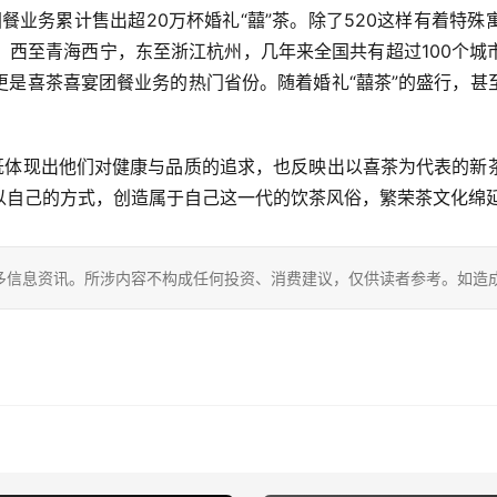
团餐业务累计售出超20万杯婚礼“囍”茶。除了520这样有着特
，西至青海西宁，东至浙江杭州，几年来全国共有超过100个城
更是喜茶喜宴团餐业务的热门省份。随着婚礼“囍茶”的盛行，甚
，既体现出他们对健康与品质的追求，也反映出以喜茶为代表的新
以自己的方式，创造属于自己这一代的饮茶风俗，繁荣茶文化绵
多信息资讯。所涉内容不构成任何投资、消费建议，仅供读者参考。如造