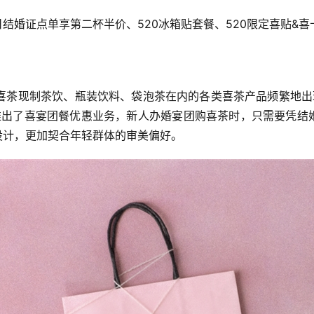
日结婚证点单享第二杯半价、520冰箱贴套餐、520限定喜贴&
喜茶现制茶饮、瓶装饮料、袋泡茶在内的各类喜茶产品频繁地出
推出了喜宴团餐优惠业务，新人办婚宴团购喜茶时，只需要凭结
设计，更加契合年轻群体的审美偏好。