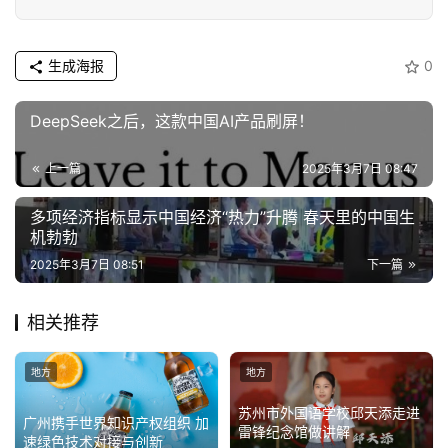
专
题
生成海报
0
汽
车
DeepSeek之后，这款中国AI产品刷屏！
·
新
上一篇
2025年3月7日 08:47
能
源
多项经济指标显示中国经济“热力”升腾 春天里的中国生
机勃勃
2025年3月7日 08:51
下一篇
相关推荐
地方
地方
苏州市外国语学校邱天添走进
广州携手世界知识产权组织 加
雷锋纪念馆做讲解
速绿色技术对接与创新