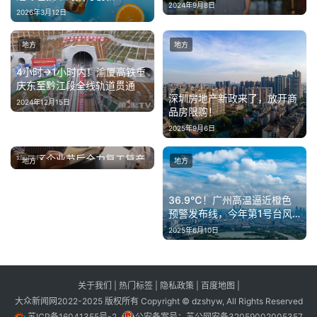
2024年9月8日
2026年3月12日
地方
地方
4小时→1小时内！渝厦高铁重
庆东至黔江段全线轨道贯通
深圳房地产新政来了，放开商
2024年12月15日
品房限购！
2025年9月6日
梅县区企业节后全力复工复产
地方
地方
2026年2月25日
冲刺新春“开门红”
36.9℃！广州高温逼近橙色
预警发布线，今年第1号台风
预计明日生成
2025年6月10日
关于我们
|
热门标签
|
隐私政策
|
百度地图
|
大众新闻网2022-2025 版权所有 Copyright © dzshyw, All Rights Reserved
苏ICP备16041355号-2
公安备案号：
苏公网安备32059002005357