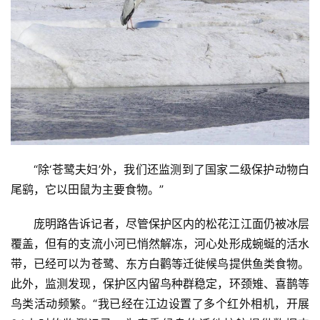
“除‘苍鹭夫妇’外，我们还监测到了国家二级保护动物白
尾鹞，它以田鼠为主要食物。”
首
庞明路告诉记者，尽管保护区内的松花江江面仍被冰层
页
覆盖，但有的支流小河已悄然解冻，河心处形成蜿蜒的活水
带，已经可以为苍鹭、东方白鹳等迁徙候鸟提供鱼类食物。
资
此外，监测发现，保护区内留鸟种群稳定，环颈雉、喜鹊等
讯
鸟类活动频繁。“我已经在江边设置了多个红外相机，开展