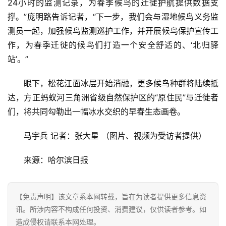
24小时的监测记录，为春季候鸟的迁徙护航提供数据支
商
业
撑。”庞明路告诉记者，“下一步，我们会与湿地候鸟义务监
测员一起，加强候鸟监测巡护工作，并开展候鸟保护宣传工
消
作，为春季迁徙的候鸟们打造一个安全舒适的、‘北归驿
费
站’。”
生
活
眼下，松花江面冰层开始消融，更多候鸟种群将陆续抵
达，方正蚂蚁河三角洲省级自然保护区的“原住民”与迁徙者
科
们，将共同勾勒出一幅冰水交织的早春生态画卷。
技
登录
注册
马宇兵 记者：张大星 （图片、视频为受访者提供）
财
经
来源：哈尔滨日报
教
【免责声明】该文章系本网转载，旨在为读者提供更多信息资
育
讯。所涉内容不构成任何投资、消费建议，仅供读者参考。如
造成侵权请联系本网处理。