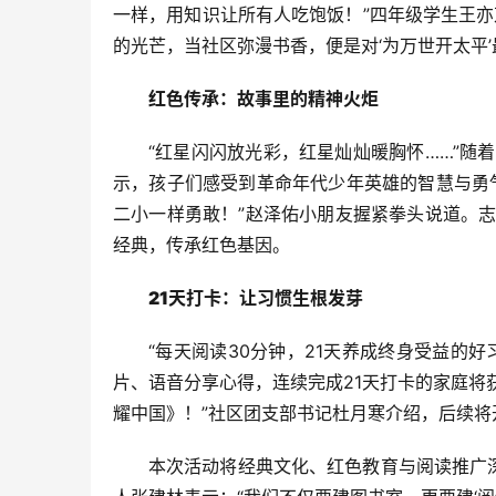
一样，用知识让所有人吃饱饭！”四年级学生王
的光芒，当社区弥漫书香，便是对‘为万世开太平’
红色传承：故事里的精神火炬
“红星闪闪放光彩，红星灿灿暖胸怀……”
示，孩子们感受到革命年代少年英雄的智慧与勇
二小一样勇敢！”赵泽佑小朋友握紧拳头说道。
经典，传承红色基因。
21天打卡：让习惯生根发芽
“每天阅读30分钟，21天养成终身受益的
片、语音分享心得，连续完成21天打卡的家庭将
耀中国》！”社区团支部书记杜月寒介绍，后续将
本次活动将经典文化、红色教育与阅读推广