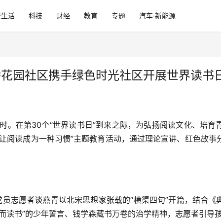
费生活
科技
财经
教育
专题
汽车·新能源
康桥花园社区携手绿色时光社区开展世界读书
时。在第30个“世界读书日”到来之际，为弘扬阅读文化、培
让阅读成为一种习惯”主题教育活动，通过理论宣讲、红色故事
党员志愿者谈燕青以北宋思想家张载的“横渠四句”开篇，结合
而读书”的少年誓言、钱学森藏书万卷的治学精神，志愿者引导