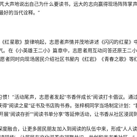
亦芃大声地说出自己为什么要读书，远大的志向赢得现场阵阵掌声
最好的当代诠释。”
随着《红星歌》旋律响起，志愿者声情并茂地讲述《闪闪的红星》
气。在《小英雄王二小》篇章中，志愿者用互动问答还原王二小
志愿者同时向现场居民介绍社区书屋内《红岩》《青春之歌》等
好习惯！”活动尾声，志愿者发起“书香伴成长”阅读打卡倡议。
获得“阅读之星”证书及书店购书券。张梓桐同学当场制定计划：
开展“阅读存折”“阅读书单分享”等延伸活动，让书香从社区浸润
深度融合，让更多居民朋友加入到阅读的队伍中来，形成“人人读