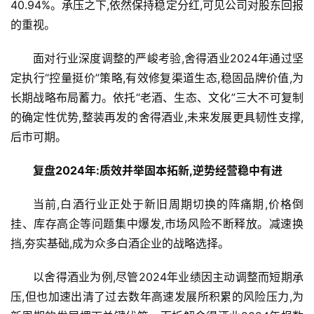
40.94%。承压之下,依然保持稳定分红,可见公司对股东回报
的重视。
面对行业深度调整的严峻考验,舍得酒业2024年通过坚
定执行“控量挺价”策略,有效修复渠道生态,稳固品牌价值,为
长期战略布局蓄力。依托“老酒、生态、文化”三大不可复制
的确定性优势,整装再发的舍得酒业,未来发展更具韧性支撑,
后市可期。
复盘2
024年:质效并举固本拓新,逆势经营稳中有进
当前,白酒行业正处于新旧周期切换的阵痛期,价格倒
挂、库存高企等问题集中爆发,市场风险不断释放。减速换
挡,夯实基础,成为众多白酒企业的战略选择。
以舍得酒业为例,尽管2024年业绩因主动调整而短期承
压,但也加速出清了过去数年高速发展所积累的风险压力,为