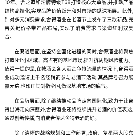
10年、舍之道和沱牌特级T68打造核心大单品,并推动产品
结构高端化,实现品牌价值跃升和对市场的纵深拓展。此外,
针对多元消费需求,舍得酒业在老酒节上发布了三款新品,完
善关键价格带产品布局,实现了消费需求与渠道红利双契
合。
在渠道层面,在坚持全国化进程的同时,舍得酒业将聚焦
打造N个小区域、高占有的基地市场,提升抗周期风险能力。
值得一提的是,在糖酒会各大酒企争抢流量的情况下,舍得酒
业成功邀请上千名经销商参与老酒节活动,其品牌号召力展
露无遗,也印证其剑指全国,做深基地市场的底气。
在品牌层面,除了继续推动品牌走向国际化,致力于让舍
得出海走向深蓝外,舍得酒业还将继续提升老酒的价值表达,
通过创新传播,向消费者传达舍得老酒的好。
除了清晰的战略规划和工作部署,政府、复星两大股东