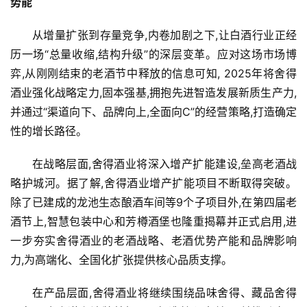
势能
登录
注册
财
从增量扩张到存量竞争,内卷加剧之下,让白酒行业正经
经
历一场“总量收缩,结构升级”的深层变革。应对这场市场博
弈,从刚刚结束的老酒节中释放的信息可知, 2025年将舍得
教
酒业强化战略定力,固本强基,拥抱先进智造发展新质生产力,
育
并通过“渠道向下、品牌向上,全面向C”的经营策略,打造确定
性的增长路径。
专
题
在战略层面,舍得酒业将深入增产扩能建设,垒高老酒战
略护城河。据了解,舍得酒业增产扩能项目不断取得突破。
汽
除了已建成的龙池生态酿酒车间等9个子项目外,在第四届老
车
酒节上,智慧包装中心和芳樽酒堡也隆重揭幕并正式启用,进
·
新
一步夯实舍得酒业的老酒战略、老酒优势产能和品牌影响
能
力,为高端化、全国化扩张提供核心品质支撑。
源
在产品层面,舍得酒业将继续围绕品味舍得、藏品舍得