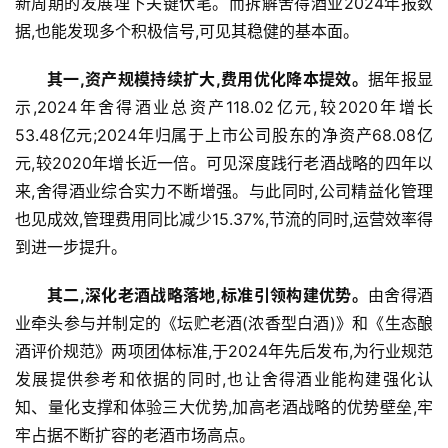
新周期的发展埋下关键伏笔。而拆解舍得酒业2024年报数
据,也能发现多个积极信号,可见其稳健的基本面。
其一,资产规模持续扩大,费用优化降本提效。
据年报显
示,2024年舍得酒业总资产118.02亿元,较2020年增长
53.48亿元;2024年归属于上市公司股东的净资产68.08亿
元,较2020年增长近一倍。可见深度践行老酒战略的四年以
来,舍得酒业综合实力不断增强。与此同时,公司精益化管理
也见成效,管理费用同比减少15.37%,节流的同时,运营效率得
到进一步提升。
其二,深化老酒战略落地,标准
引领构建优势
。
由舍得酒
业牵头参与并制定的《坛贮老酒(浓香型白酒)》和《生态酿
酒评价规范》两项团体标准,于2024年先后发布,为行业规范
发展提供参考和依据的同时,也让舍得酒业能构建强化认
知、量化支撑和体验三大优势,加高老酒战略的优势壁垒,牢
牢占据不断扩容的老酒市场高点。