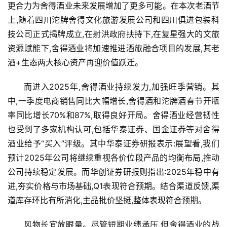
更合力为舍得酒业未来发展增加了更多可能。在本次老酒节
上,随着四川沱牌舍得文化旅游发展公司和四川俱进包装科
技公司正式揭牌成立,在射洪政府扶持下,在复星强大的文旅
资源赋能下,舍得酒业将加速推进酒旅融合项目的发展,其老
酒+生态两大核心资产再迎价值跃迁。
而进入2025年,舍得酒业持续发力,加强旺季营销。其
中,一季度电商销售同比大幅增长,舍得酒和沱牌酒春节开瓶
率同比增长70%和87%,取得良好开局。舍得酒业经营韧性
也受到了多家机构认可,包括华泰证券、国金证券等对舍得
酒业给予“买入”评级。其中华泰证券研报表示:展望看,我们
预计2025年公司将继续重视各价位段产品的均衡布局,推动
公司持续稳定发展。而华创证券研报则指出:2025年稳中有
进,夯实价格与市场基础,Q1表现符合预期。结合渠道反馈,渠
道库存环比有所消化,主品批价坚挺,整体表现符合预期。
风物长宜放眼量。尽管短期业绩承压,但舍得酒业的战