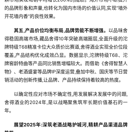
的品牌形象和声量,也转化为国内市场的价值认同,实现“墙外
首
开花墙内香”的良性效果。
页
其五,
产品价位均衡布局,品牌势能不断增强。
以品味舍
资
得稳固高端市场,藏品舍得10年突破高端圈层,全面升级的沱
讯
牌特级T68精准卡位大众质价比赛道,舍得酒业实现全价位段
覆盖,产品结构优化成效凸显。数据显示,沱牌特级T68、沱
商
牌窖龄特曲等产品同比销售增幅较大。而借助《舍得智慧人
业
物》、老酒盛宴等品牌IP深度运营,叠加中秋、国庆等节日营
销活动的创新传播,让品牌、产品持续保持着较高的热度。
消
费
以确定性应对市场不确定性,用发展解决发展中的问题,
生
舍得酒业的2024年,是以战略聚焦筑牢长期价值基石的一
活
年。
科
展望2
025年:
深筑老酒战略护城河,精耕产品渠道品牌
技