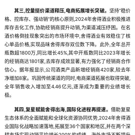
其三
,控量挺价渠道释压,电商
拓展
增长突破
。
坚持“稳价
格、控库存、强动销”的核心原则,2024年舍得酒业积极推进
库存去化工作,协助经销商提升动销,为渠道减压纾困。在名
酒价格倒挂现象突出的市场环境中,舍得酒业有效稳住了核
心单品价格,实现品味舍得库存双位数下降。此外,全年总开
瓶数超1800万,同比增长45%,其中开瓶数同比2023年增长
的经销商达1801家,去库存成效显著,有力强化了经销商合作
信心。据年报显示,公司酒类产品新增经销商420家,较去年
净增加8家。巩固传统渠道的同时,电商渠道拓展也取得突破,
全年销售收入增加至4.46亿元,逐渐成为重要的业绩增长
极。
其四,复星赋能舍得出海,国际化进程再提速。
借助复星
生态体系的全面赋能和全球化资源协同优势,2024年舍得酒
业国际化战略加速落地,拓展至36个国家和地区,并在两个深
耕市场实现动销平均增长200%的成绩。海外市场不断提升