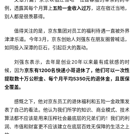
例，透露其每个月算上
五险一金收入过万
，这在宿迁当地，
别人都是很羡慕得。
值得关注的是，京东集团对员工的福利待遇一直被外界
津津乐道。今年3月，京东创始人
刘强东
在朋友圈曾喊话，
如同投入深潭的巨石，引起巨大的轰动。
刘强东表示，去年是创业20年以来最有成就感的时
候，因为
京东有1200名快递小哥退休了，他们可以一次性
提取数十万公积金、每个月平均5350元的退休金，且医保
全覆盖。
感慨之下，他对京东员工的退休福利和五险一金政策发
表了自己的看法。他认为我们所学的知识、商业模式、技术
算法都不应该是用来压榨社会最底层的兄弟们的！我们的利
润、市值和财富更不应该建立在底层百姓无保障的生活之上
首