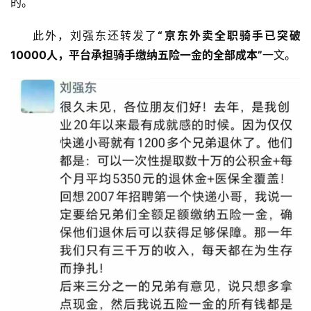
的。
页
此外，刘强东还转发了
“京东外卖全职骑手已突破
资
10000人，平台承担骑手缴纳五险一金的全部成本”
一文。
讯
商
业
消
费
生
活
科
技
登录
注册
财