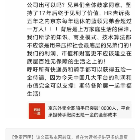
经
教
育
专
题
汽
车
·
新
能
源
【免责声明】该文章系本网转载，旨在为读者提供更多信息资