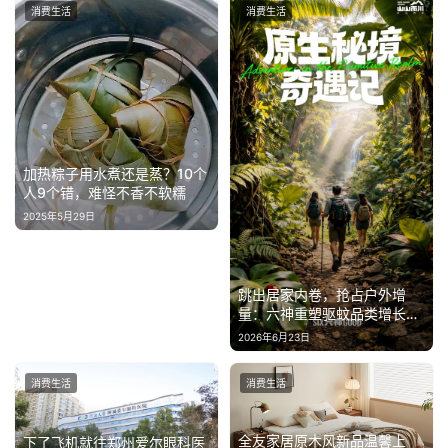
消费生活
消费生活
加热粽子用水煮还是蒸？10个
人9个错，难怪不香不软糯
2025年5月29日
跳出居家内卷，抢占户外增
量：六神重塑驱蚊品类增长逻
辑
2026年6月23日
消费生活
消费生活
全友家居原木风新品温馨上
下了飞机就往郑州爱尔眼科医