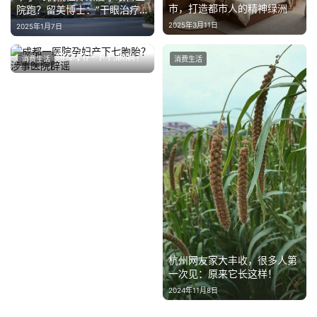
市，打造都市人的精神绿洲
院跑？留美博士：“干眼治疗
还是咱们国内好！”
2025年3月11日
2025年1月7日
成都一医院孕妇产下七胞胎？
消费生活
消费生活
涉事医院辟谣
2025年4月19日
杭州网友家大丰收，很多人第
一次见：原来它长这样！
2024年11月8日