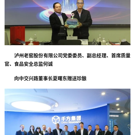
科
技
登录
注册
财
经
泸州老窖股份有限公司党委委员、副总经理、首席质量
教
官、食品安全总监何诚
育
向
中交兴路董事长夏曙东
赠送珍酿
专
题
汽
车
·
新
能