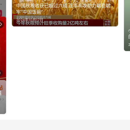
中国秋粮收获已超过六成 连年丰收助力端稳端
牢“中国饭碗”
2024年10月17日
越