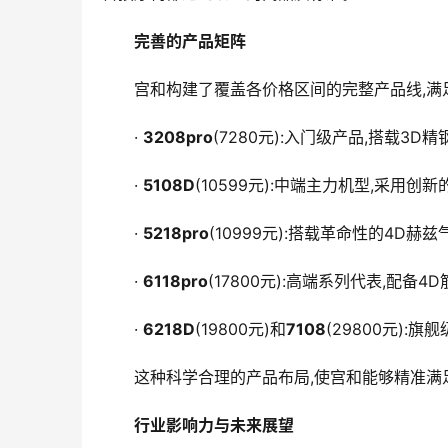
完善的产品矩阵
宫和构建了覆盖各价格区间的完整产品线,满
· 
3208pro
(7280元):入门级产品,搭载3
· 
5108D
(10599元):中端主力机型,采用创
· 
5218pro
(10999元):搭载革命性的4D
· 
6118pro
(17800元):高端系列代表,配备
· 
6218D
(19800元)和
7108
(29800元):
这种科学合理的产品布局,使宫和能够精准满
行业影响力与未来展望