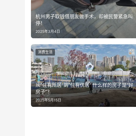
杭州男子取钱借朋友做手术，却被民警紧急叫
停！
2025年3月4日
消费生活
从“住有所居”到“住有优居” 什么样的房子是“好
房子”？
2025年5月15日