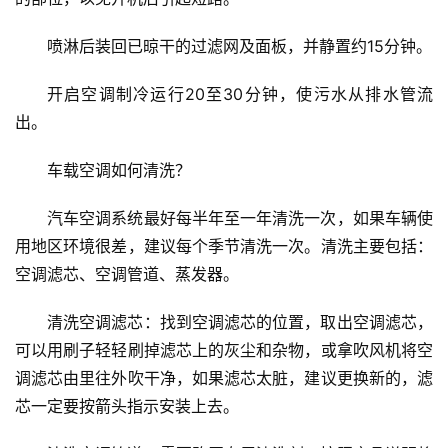
喷淋后装回已晾干的过滤网及面板，并静置约15分钟。
首
页
开启空调制冷运行20至30分钟，使污水从排水管流
出。
资
讯
车载空调如何清洗？
商
汽车空调系统最好每半年至一年清洗一次，如果车辆使
业
用地区环境很差，建议每个季节清洗一次。清洗主要包括：
空调滤芯、空调管道、蒸发器。
消
费
清洗空调滤芯：找到空调滤芯的位置，取出空调滤芯，
生
可以用刷子轻轻刷掉滤芯上的灰尘和杂物，或拿吹风机将空
活
调滤芯由里往外吹干净，如果滤芯太脏，建议更换新的，滤
芯一定要按箭头指示安装上去。
科
技