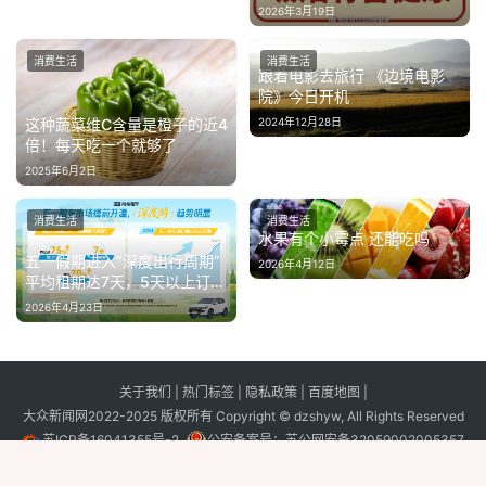
2026年3月19日
消费生活
消费生活
跟着电影去旅行 《边境电影
院》今日开机
2024年12月28日
这种蔬菜维C含量是橙子的近4
倍！每天吃一个就够了
2025年6月2日
消费生活
消费生活
水果有个小霉点 还能吃吗
五一假期进入“深度出行周期”
2026年4月12日
平均租期达7天，5天以上订单
增长70%
2026年4月23日
关于我们
|
热门标签
|
隐私政策
|
百度地图
|
大众新闻网2022-2025 版权所有 Copyright © dzshyw, All Rights Reserved
苏ICP备16041355号-2
公安备案号：
苏公网安备32059002005357
号