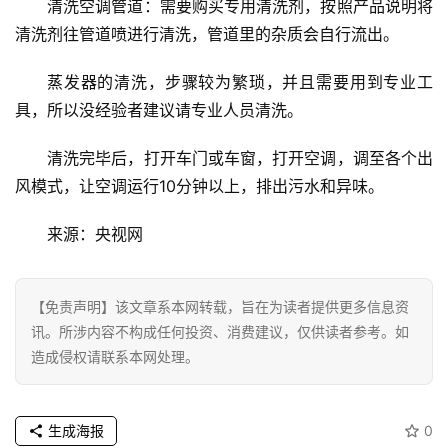
清洗空调管道：需要购买专用清洗剂，按照产品说明将
登录
注册
清洗剂往管道喷进行清洗，管道里的杂质会自行流出。
财
经
蒸发器的清洗，步骤较为繁琐，并且需要用到专业工
具，所以没经验者建议请专业人员清洗。
教
育
清洗完毕后，打开车门或车窗，打开空调，调至各个出
风模式，让空调运行10分钟以上，排出污水和异味。
专
题
来源：央视网
汽
车
【免责声明】该文章系本网转载，旨在为读者提供更多信息资
·
讯。所涉内容不构成任何投资、消费建议，仅供读者参考。如
新
造成侵权请联系本网处理。
能
源
生成海报
0