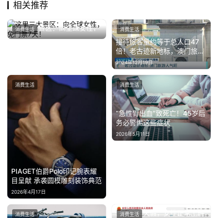
相关推荐
教
育
这里三大景区：向全球女性，
消费生活
消费生活
免门票7天！
2025年3月1日
接待旅客量约等于总人口47
专
倍！老古迹新地标，澳门旅游
人气旺
题
2024年12月19日
消费生活
消费生活
汽
车
·
“急性胃出血”致死亡！45岁后
务必警惕这些症状
新
2026年5月11日
能
源
PIAGET伯爵Polo印记腕表耀
目呈献 承袭圆模雕刻装饰典范
2026年4月17日
三八节半天假，女性正常上班
消费生活
消费生活