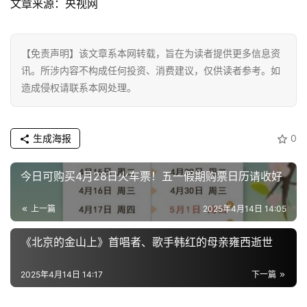
文章来源：央视网
资
讯
【免责声明】该文章系本网转载，旨在为读者提供更多信息资
讯。所涉内容不构成任何投资、消费建议，仅供读者参考。如
商
造成侵权请联系本网处理。
业
消
生成海报
0
费
生
今日可购买4月28日火车票！五一假期购票日历请收好
活
上一篇
2025年4月14日 14:05
科
技
《北京的金山上》首唱者、歌手韩红的母亲雍西逝世
登录
注册
财
2025年4月14日 14:17
下一篇
经