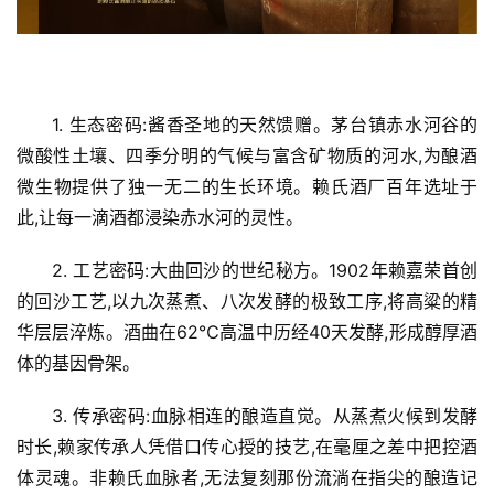
1. 生态密码:酱香圣地的天然馈赠。茅台镇赤水河谷的
微酸性土壤、四季分明的气候与富含矿物质的河水,为酿酒
首
微生物提供了独一无二的生长环境。赖氏酒厂百年选址于
页
此,让每一滴酒都浸染赤水河的灵性。
资
2. 工艺密码:大曲回沙的世纪秘方。1902年赖嘉荣首创
讯
的回沙工艺,以九次蒸煮、八次发酵的极致工序,将高粱的精
华层层淬炼。酒曲在62℃高温中历经40天发酵,形成醇厚酒
商
体的基因骨架。
业
3. 传承密码:血脉相连的酿造直觉。从蒸煮火候到发酵
消
时长,赖家传承人凭借口传心授的技艺,在毫厘之差中把控酒
费
体灵魂。非赖氏血脉者,无法复刻那份流淌在指尖的酿造记