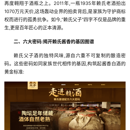
再度翱翔于酒瓶之上。2011年,一瓶1935年赖氏老酒拍出
1070万元天价,这场轰动业界的拍卖背后,是家族为守护商标
权而进行的孤勇抗争。如今,“赖氏父子”四字不仅是品牌的重
生,更是百年匠心的正本清源。
二、六大密码:揭开赖氏酱香的基因图谱
赖氏父子酒的独特风味,源自六重不可复制的酿造密
码。这些密码如同家族世代相传的基因,构筑起酱香白酒的
黄金标准: