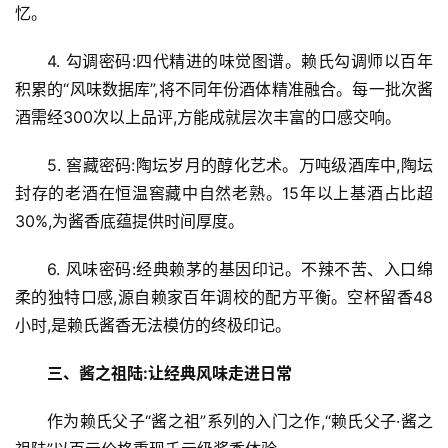
生
忆。
活
4. 勾调密码:四代精进的味觉图谱。赖氏勾调师以百年
科
积累的“风味数据库”,将不同年份酒体精准融合。每一批次酱
技
酒需经300次以上品评,方能成就层次丰富的口感交响。
登录
注册
财
5. 窖藏密码:陶坛岁月的醇化艺术。万吨级酒库中,陶坛
经
封存的老酒在恒温窖藏中自然老熟。15年以上基酒占比超
30%,为酱香底蕴提供时间厚度。
教
育
6. 风味密码:经典赖茅的基因印记。不辣不苦、入口绵
柔的独特口感,源自赖家百年调校的配方平衡。空杯留香48
专
小时,是赖氏酱香无法模仿的终极印记。
题
三、酱之祖陆:让经典风味走进日常
汽
作为赖氏父子“酱之祖”系列的入门之作,“赖氏父子·酱之
车
·