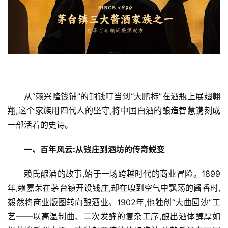
从“赖兴隆钱铺”的铜钱叮当到“大鹏标”在酒瓶上展翅翱
翔,这个家族用四代人的坚守,将中国白酒的酿造智慧镌刻成
一部活着的史诗。
一、百年风云:从钱庄到酒坊的传奇蜕变
赖氏酿酒的故事,始于一场跨越时代的商业冒险。1899
年,赖嘉荣在茅台镇开设钱庄,却在嗅到空气中飘荡的酱香时,
毅然将商业版图转向酿酒业。1902年,他独创“大曲回沙”工
艺——以高温制曲、二次发酵的复杂工序,酿出酒体醇厚如