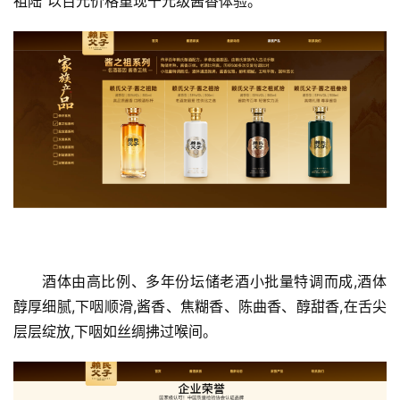
祖陆”以百元价格重现千元级酱香体验。
新
能
源
酒体由高比例、多年份坛储老酒小批量特调而成,酒体
醇厚细腻,下咽顺滑,酱香、焦糊香、陈曲香、醇甜香,在舌尖
层层绽放,下咽如丝绸拂过喉间。