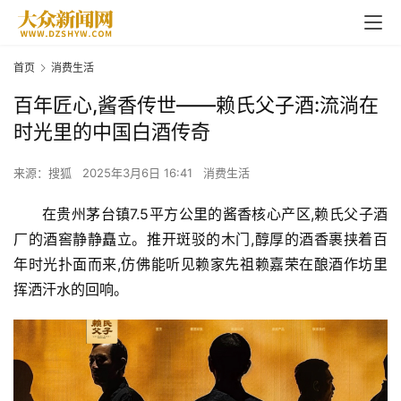
首页
消费生活
百年匠心,酱香传世——赖氏父子酒:流淌在
时光里的中国白酒传奇
来源：搜狐
2025年3月6日 16:41
消费生活
在贵州茅台镇7.5平方公里的酱香核心产区,赖氏父子酒
厂的酒窖静静矗立。推开斑驳的木门,醇厚的酒香裹挟着百
年时光扑面而来,仿佛能听见赖家先祖赖嘉荣在酿酒作坊里
挥洒汗水的回响。