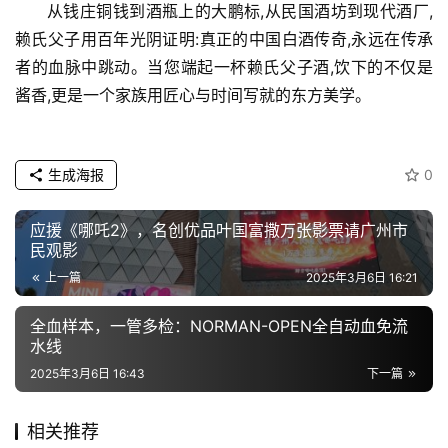
从钱庄铜钱到酒瓶上的大鹏标,从民国酒坊到现代酒厂,
赖氏父子用百年光阴证明:真正的中国白酒传奇,永远在传承
者的血脉中跳动。当您端起一杯赖氏父子酒,饮下的不仅是
酱香,更是一个家族用匠心与时间写就的东方美学。
生成海报
0
应援《哪吒2》，名创优品叶国富撒万张影票请广州市
民观影
上一篇
2025年3月6日 16:21
全血样本，一管多检：NORMAN-OPEN全自动血免流
水线
2025年3月6日 16:43
下一篇
相关推荐