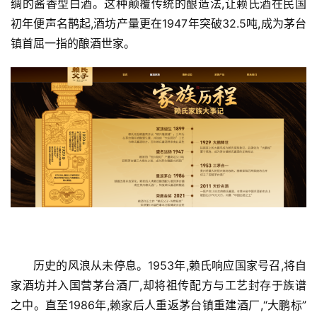
绸的酱香型白酒。这种颠覆传统的酿造法,让赖氏酒在民国
初年便声名鹊起,酒坊产量更在1947年突破32.5吨,成为茅台
镇首屈一指的酿酒世家。
历史的风浪从未停息。1953年,赖氏响应国家号召,将自
家酒坊并入国营茅台酒厂,却将祖传配方与工艺封存于族谱
之中。直至1986年,赖家后人重返茅台镇重建酒厂,“大鹏标”