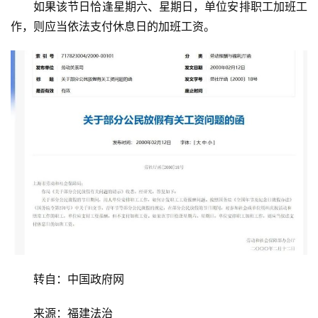
如果该节日恰逢星期六、星期日，单位安排职工加班工
消
作，则应当依法支付休息日的加班工资。
费
生
活
科
技
登录
注册
财
经
教
育
转自：中国政府网
专
题
来源：福建法治