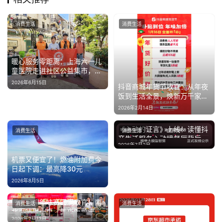
消费生活
消费生活
暖心服务零距离：上海六一儿
童医院走进社区公益集市，传
递专业健康关怀
2026年6月15日
抖音商城年货节收官：从年夜
饭到生活全景，焕新万千家庭
年味体验
2026年2月14日
《心动的证言》上线！读懂抖
消费生活
消费生活
音生活服务心动榜餐厅背后的
2026年7月2日
评选标准
机票又便宜了！燃油附加费今
日起下调：最高降30元
2026年8月5日
百大厨神年味赛圆满收官！南
消费生活
消费生活
北百味聚一桌，年夜饭菜谱藏
2026年2月12日
满烟火与心意