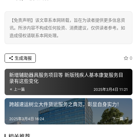
汽
车
【免责声明】该文章系本网转载，旨在为读者提供更多信息资
·
讯。所涉内容不构成任何投资、消费建议，仅供读者参考。如
新
造成侵权请联系本网处理。
能
源
生成海报
0
新增辅助器具服务项目等 新版残疾人基本康复服务目
录有这些变化
上一篇
2025年3月4日 11:21
跨越速运树立大件货运服务之典范，彰显自身实力！
2025年3月4日 16:24
下一篇
相关推荐