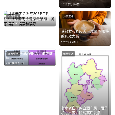
2025年2月14日
基本养老金将在2035年耗
消费生活
消费生活
尽？社保养老金专家金维刚：
2024年11月28日
属于误解、误读和误导
速效救心丸应舌下含服 吞服将
致药效大减
2026年7月1日
吃饭快和吃饭慢的人，谁更健
消费生活
消费生活
康？
2025年11月7日
衡水老白干的白酒布局：落子
核心产区，赋能高质发展