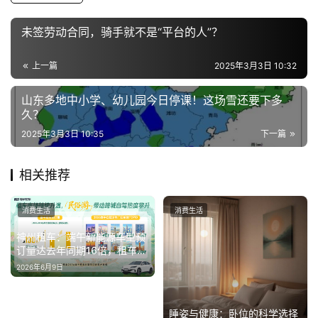
能
源
未签劳动合同，骑手就不是“平台的人”？
上一篇
2025年3月3日 10:32
山东多地中小学、幼儿园今日停课！这场雪还要下多
久？
2025年3月3日 10:35
下一篇
相关推荐
消费生活
消费生活
神州租车：端午新能源车型预
订量达去年同期16倍，租车成
为新车体验重要入口
2026年6月9日
睡姿与健康：卧位的科学选择