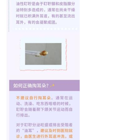
首
页
资
讯
商
业
消
费
生