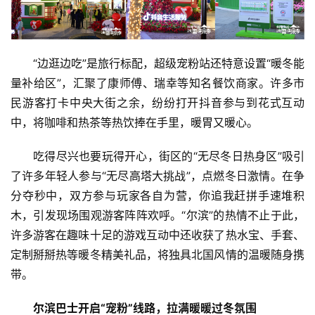
“边逛边吃”是旅行标配，超级宠粉站还特意设置“暖冬能
量补给区”，汇聚了康师傅、瑞幸等知名餐饮商家。许多市
民游客打卡中央大街之余，纷纷打开抖音参与到花式互动
中，将咖啡和热茶等热饮捧在手里，暖胃又暖心。
吃得尽兴也要玩得开心，街区的“无尽冬日热身区”吸引
了许多年轻人参与“无尽高塔大挑战”，点燃冬日激情。在争
分夺秒中，双方参与玩家各自为营，你追我赶拼手速堆积
木，引发现场围观游客阵阵欢呼。“尔滨”的热情不止于此，
许多游客在趣味十足的游戏互动中还收获了热水宝、手套、
定制掰掰热等暖冬精美礼品，将独具北国风情的温暖随身携
带。
尔滨巴士开启“宠粉”线路，拉满暖暖过冬氛围