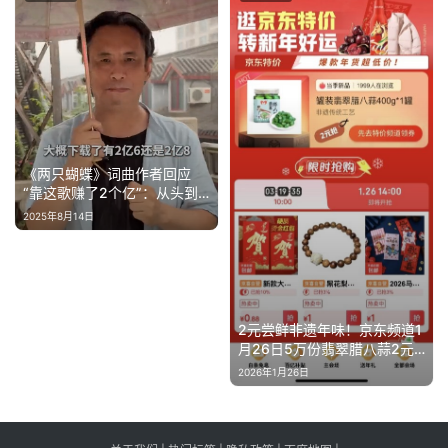
《两只蝴蝶》词曲作者回应
“靠这歌赚了2个亿”：从头到
尾就5千
2025年8月14日
2元尝鲜非遗年味！京东频道1
月26日5万份翡翠腊八蒜2元
包邮
2026年1月26日