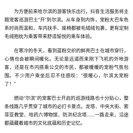
为方便前来哈尔滨的游客快乐出行，抖音生活服务将主
题宠客巡游巴士“开”到尔滨。从车身到内饰，宠粉大巴车色
系时尚而温和，车内扶手、座椅都被毛绒绒包裹，更有定制
首
页
毛绒抱枕为乘客带来舒适愉悦的乘车体验。
在寒冷的冬天，看到蓝粉交织的鲜亮巴士在城市穿行，
资
心情也会被瞬间暖化。无论是远道而来刚下飞机的外地游
讯
客，还是在市内搭乘公交的市民，都被暖暖的宠粉气氛包
商
围。不少用户乘坐后忍不住感叹：“很暖心，尔滨太宠粉
业
了！”
燃动“尔滨”的宠客巴士开启的巡游线路也十分贴心，整
消
费
条线路几乎贯穿了城市的必打卡景点。龙塔、中央大街、索
生
菲亚教堂、哈药六博物馆、防洪纪念塔……一路走来，沿途
活
都蕴藏着城市的文化底蕴和历史记忆。