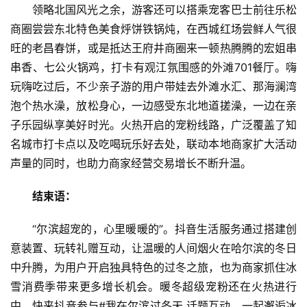
科
领略北国风光之余，游客还可以搭乘宠客巴士前往乐松
技
商圈尝尝东北特色美食烀饼铁锅炖，在西城红场尝鲜人气很
登录
注册
旺的老昌春饼，或是抵达王府井商圈来一顿热腾腾的宏姐串
财
串香、七公火锅鸡，打卡有观江氛围感的外滩701餐厅。嗨
经
玩嗨吃过后，不少亲子游的用户带娃去外滩水汇、那海澜湾
泡个热水澡，放松身心，一边感受东北地道搓澡，一边在亲
教
子乐园纵享美好时光。火热开启的宠粉线路，广泛覆盖了知
育
名城市打卡点以及吃喝玩乐好去处，联动本地商家扩大活动
声量的同时，也助力商家经营交易增长不断升温。
专
题
结束语：
汽
“尔滨超宠的，心里暖暖的”。抖音生活服务通过搭建创
车
意装置、玩转礼赠互动，让温暖的人间烟火在哈尔滨的冬日
·
中升腾，为用户开启独具特色的过冬之旅，也为商家抓住冰
新
雪消费季带来更多增长机会。暖冬超级宠粉还在火热进行
能
中，快来抖音参与#我在尔滨过冬天 话题互动，一起邂逅冰
源