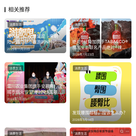
相关推荐
消费生活
消费生活
跨界融合，全景呈现｜来朝
绝对®伏特加携手TABASCO®
阳，遇见都市旅游的N种可
推出全新联名产品绝对®辣椒
能！
2025年11月20日
仔
2026年7月23日
消费生活
消费生活
雪川农业集团携手安慕希打造
城市烟火节 燃爆2023国潮烟
花跨界跨年之夜
2024年1月2日
发现腰围超标，应该怎么办？
2026年5月14日
消费生活
消费生活