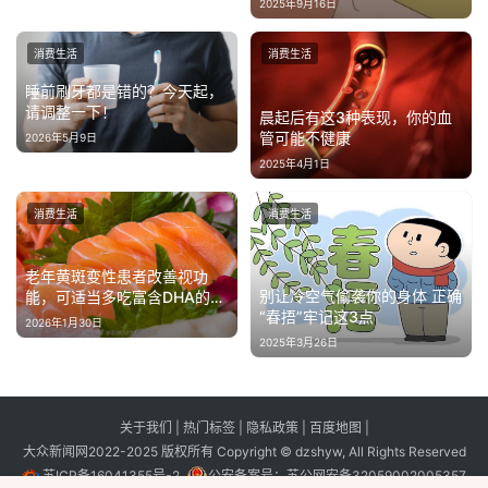
2025年9月16日
消费生活
消费生活
睡前刷牙都是错的？今天起，
请调整一下！
晨起后有这3种表现，你的血
管可能不健康
2026年5月9日
2025年4月1日
消费生活
消费生活
老年黄斑变性患者改善视功
别让冷空气偷袭你的身体 正确
能，可适当多吃富含DHA的食
“春捂”牢记这3点
物
2026年1月30日
2025年3月26日
关于我们
|
热门标签
|
隐私政策
|
百度地图
|
大众新闻网2022-2025 版权所有 Copyright © dzshyw, All Rights Reserved
苏ICP备16041355号-2
公安备案号：
苏公网安备32059002005357