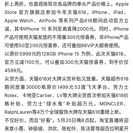
折上再折，也直观体现在各品牌的拳头产品价格上。Apple
Store 官方旗舰店参加今年天猫618，iPhone、iPad、
首
Apple Watch、AirPods 等系列产品618期间启动官方立
页
减，其中iPhone 15 系列至高直降2000元。同时，iPhone
产品可使用天猫发放的不限量300元惊喜券，非iPhone产品
资
可使用50至200元惊喜券，还可叠加88VIP大额券使用。
讯
以原价5999元的128GB iPhone 15 为例，此次天猫618，
官方立减1100元，可以叠加300元天猫惊喜券，到手价仅
商
4599元。
业
尖货方面，天猫618对大牌尖货补贴又放量。天猫超市618
期间放量30000瓶原价1499元53度飞天茅台。劳力士
消
Rolex、卡地亚Cartier、LV等大牌尖货首次参加天猫618价
费
格补贴，劳力士“绿水鬼”补贴超万元。MONCLER、
生
活
RalphLauren等4万个全球服饰大牌在天猫618重磅上新。
不仅好价，而且“好看”。5月20日晚8点起，淘宝直播将迎
科
来章小蕙、钟丽缇、洪欣、陈松伶、陈法蓉等超百位明星开