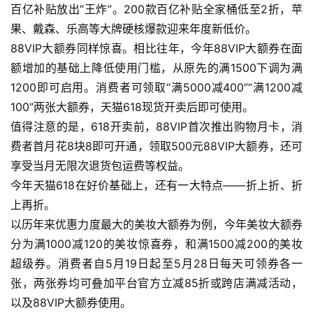
百亿补贴放出“王炸”。200款百亿补贴全家桶低至2折，苹
果、戴森、乐高等大牌硬核爆款迎来年度新低价。
88VIP大额券同样惊喜。相比往年，今年88VIP大额券在面
额增加的基础上降低使用门槛，从原先的满1500下调为满
1200即可启用。消费者可领取“满5000减400”“满1200减
100”两张大额券，天猫618现货开卖后即可使用。
值得注意的是，618开卖前，88VIP首次推出购物月卡，消
费者首月花8块8即可开通，领取500元88VIP大额券，还可
享受当月无限次退货包运费等权益。
今年天猫618在好价基础上，还有一大特点——折上折、折
上再折。
以历年来优惠力度最大的美妆大额券为例，今年美妆大额券
分为满1000减120的美妆惊喜券，和满1500减200的美妆
超级券。消费者自5月19日起至5月28日每天可领券各一
张，两张券均可叠加平台官方立减85折或跨店满减活动，
以及88VIP大额券使用。