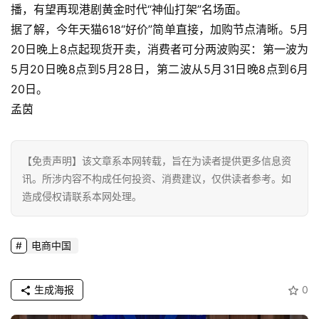
技
播，有望再现港剧黄金时代“神仙打架”名场面。
登录
注册
据了解，今年天猫618“好价”简单直接，加购节点清晰。5月
财
20日晚上8点起现货开卖，消费者可分两波购买：第一波为
经
5月20日晚8点到5月28日，第二波从5月31日晚8点到6月
20日。
教
孟茵
育
专
【免责声明】该文章系本网转载，旨在为读者提供更多信息资
题
讯。所涉内容不构成任何投资、消费建议，仅供读者参考。如
造成侵权请联系本网处理。
汽
车
电商中国
·
新
能
生成海报
0
源