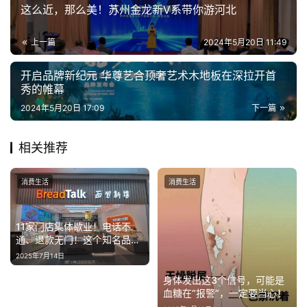
这么近，那么美！苏州金龙新V系带你游河北
上一篇
2024年5月20日 11:49
开启品牌新纪元 华尊艺合顶奢艺术木地板在深拉开首
秀的帷幕
2024年5月20日 17:09
下一篇
相关推荐
消费生活
消费生活
11家门店集体歇业！电话不
通、退款无门！这个知名品牌
曾大排长龙，很多上海人买过
2025年7月14日
身体发出这3个信号，可能是
血糖在“报警”，一定要当心！