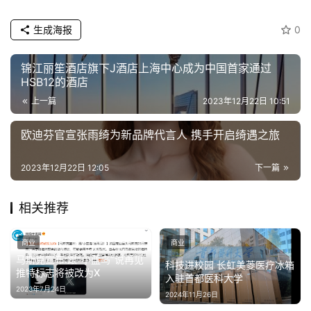
生成海报
0
锦江丽笙酒店旗下J酒店上海中心成为中国首家通过
HSB12的酒店
上一篇
2023年12月22日 10:51
欧迪芬官宣张雨绮为新品牌代言人 携手开启绮遇之旅
2023年12月22日 12:05
下一篇
相关推荐
商业
商业
马斯克宣布:跟“小蓝鸟”说再见
科技进校园 长虹美菱医疗冰箱
推特标志将被改为X
入驻首都医科大学
2023年7月24日
2024年11月26日