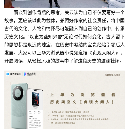
而谈到创作背后的思考，关云认为自己不仅要写好一个
首
故事，更应该以此为载体，兼顾好作家的社会责任，将中国
页
古代的文化、人物和情怀尽可能融入到自己的创作中，传承
历史文化。“以史为鉴知兴替”无论时代如何变化，古人留下
资
的思想都是永远的瑰宝，在历史中凝结的宝贵经验引领后人
讯
发展。大家可以上华为浏览器小说频道搜《贞观大闲人》，
开启阅读，从轻松风趣的故事中了解这段历史的波澜壮阔。
商
业
消
费
生
活
科