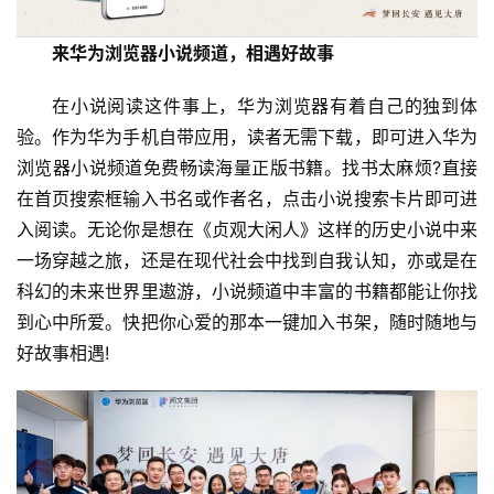
技
登录
注册
来华为浏览器小说频道，相遇好故事
财
经
在小说阅读这件事上，华为浏览器有着自己的独到体
验。作为华为手机自带应用，读者无需下载，即可进入华为
教
浏览器小说频道免费畅读海量正版书籍。找书太麻烦?直接
育
在首页搜索框输入书名或作者名，点击小说搜索卡片即可进
入阅读。无论你是想在《贞观大闲人》这样的历史小说中来
专
一场穿越之旅，还是在现代社会中找到自我认知，亦或是在
题
科幻的未来世界里遨游，小说频道中丰富的书籍都能让你找
到心中所爱。快把你心爱的那本一键加入书架，随时随地与
汽
车
好故事相遇!
·
新
能
源