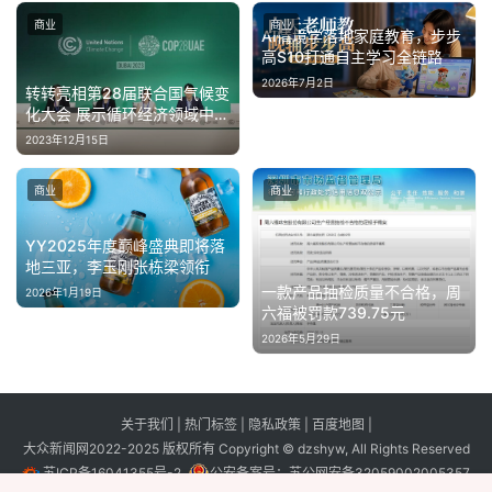
商业
商业
AI情境学落地家庭教育，步步
高S10打通自主学习全链路
2026年7月2日
转转亮相第28届联合国气候变
化大会 展示循环经济领域中国
前沿实践
2023年12月15日
商业
商业
YY2025年度巅峰盛典即将落
地三亚，李玉刚张栋梁领衔
一款产品抽检质量不合格，周
2026年1月19日
六福被罚款739.75元
2026年5月29日
关于我们
|
热门标签
|
隐私政策
|
百度地图
|
大众新闻网2022-2025 版权所有 Copyright © dzshyw, All Rights Reserved
苏ICP备16041355号-2
公安备案号：
苏公网安备32059002005357