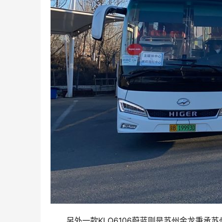
另外一款KLQ6106蔚蓝则是苏州金龙秉