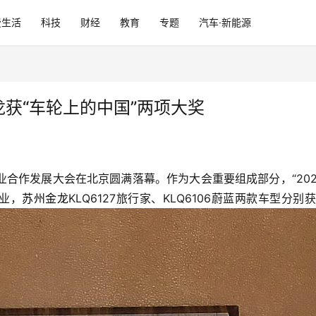
费生活
科技
财经
教育
专题
汽车·新能源
龙获“车轮上的中国”两项大奖
业合作发展大会在北京圆满落幕。作为大会重要组成部分，“202
业，
苏州金龙
KLQ6127旅行家、KLQ6106蔚蓝两款车型分