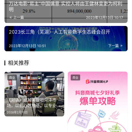
万达电影“易主”中国儒意 实控人将由王健林变更为柯利
明
上一篇
2023年12月13日 10:17
2023长三角（芜湖）人工智能数字生态峰会召开
2023年12月13日 10:51
下一篇
相关推荐
商业
商业
《对话》丽减美瘦吧菏泽市
场，以初心筑根基，以专业拓
新程
2026年2月10日