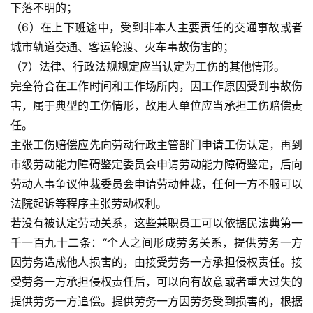
下落不明的；
（6）在上下班途中，受到非本人主要责任的交通事故或者
首
页
城市轨道交通、客运轮渡、火车事故伤害的；
（7）法律、行政法规规定应当认定为工伤的其他情形。
资
完全符合在工作时间和工作场所内，因工作原因受到事故伤
讯
害，属于典型的工伤情形，故用人单位应当承担工伤赔偿责
任。
商
主张工伤赔偿应先向劳动行政主管部门申请工伤认定，再到
业
市级劳动能力障碍鉴定委员会申请劳动能力障碍鉴定，后向
劳动人事争议仲裁委员会申请劳动仲裁，任何一方不服可以
消
法院起诉等程序主张劳动权利。
费
若没有被认定劳动关系，这些兼职员工可以依据民法典第一
生
千一百九十二条：“个人之间形成劳务关系，提供劳务一方
活
因劳务造成他人损害的，由接受劳务一方承担侵权责任。接
受劳务一方承担侵权责任后，可以向有故意或者重大过失的
科
技
提供劳务一方追偿。提供劳务一方因劳务受到损害的，根据