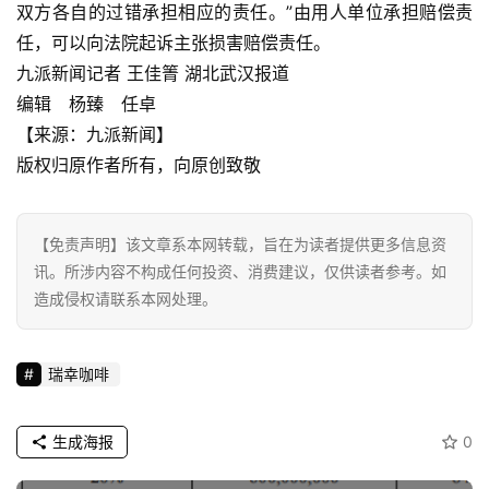
双方各自的过错承担相应的责任。”由用人单位承担赔偿责
登录
注册
财
任，可以向法院起诉主张损害赔偿责任。
经
九派新闻记者 王佳箐 湖北武汉报道
编辑 杨臻 任卓
教
【来源：九派新闻】
育
版权归原作者所有，向原创致敬
专
题
【免责声明】该文章系本网转载，旨在为读者提供更多信息资
讯。所涉内容不构成任何投资、消费建议，仅供读者参考。如
汽
造成侵权请联系本网处理。
车
·
瑞幸咖啡
新
能
源
生成海报
0