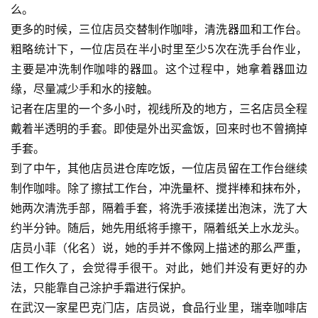
么。
更多的时候，三位店员交替制作咖啡，清洗器皿和工作台。
粗略统计下，一位店员在半小时里至少5次在洗手台作业，
主要是冲洗制作咖啡的器皿。这个过程中，她拿着器皿边
缘，尽量减少手和水的接触。
记者在店里的一个多小时，视线所及的地方，三名店员全程
戴着半透明的手套。即使是外出买盒饭，回来时也不曾摘掉
手套。
到了中午，其他店员进仓库吃饭，一位店员留在工作台继续
制作咖啡。除了擦拭工作台，冲洗量杯、搅拌棒和抹布外，
她两次清洗手部，隔着手套，将洗手液揉搓出泡沫，洗了大
约半分钟。随后，她先用纸将手擦干，隔着纸关上水龙头。
店员小菲（化名）说，她的手并不像网上描述的那么严重，
但工作久了，会觉得手很干。对此，她们并没有更好的办
法，只能靠自己涂护手霜进行保护。
在武汉一家星巴克门店，店员说，食品行业里，瑞幸咖啡店