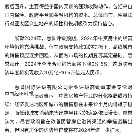
汽
度后回升，主要得益于国内买家的强劲收购动作，包括来自
车
国内保险、政府平台和金融机构的资本。总体而言，仲量联
·
行对亚太区商业地产的韧性和长期吸引力保持信心。
新
能
展望2024年，惠誉评级预期，2024年中资房企的经营
源
环境仍将充满挑战，但在政府支持政策的提振下，高线城市
的销售额应逐步回稳，从而为市场的长期复苏奠定基础。惠
誉预计，2024年全年合同销售额将下降0%-5%，这意味着
该年度将实现收入10万亿-10.5万亿元人民币。
惠誉国际评级有限公司企业评级高级董事金泰伦对
记者表示，中国房地产行业的分化格局或将持
续：经济发达地区和城市的销售额在未来12个月内将趋于稳
定，而低线城市消纳未售出存量住房的道路依旧漫长。惠誉
认为，尽管政府旨在改善民营房企融资渠道的举措密集出
台，但国有房企的优势地位或将在2024年进一步扩大。