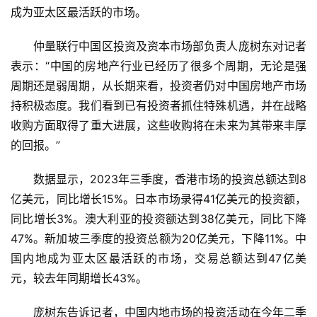
消
成为亚太区最活跃的市场。
费
生
仲量联行中国区投资及资本市场部负责人庞树东对记者
活
表示：“中国的房地产行业已经历了很多个周期，无论是强
周期还是弱周期，从长期来看，投资者仍对中国房地产市场
科
持积极态度。我们看到已有投资者抓住特殊机遇，并在战略
技
收购方面取得了重大进展，这些收购将在未来为其带来丰厚
登录
注册
的回报。”
财
经
数据显示，2023年三季度，香港市场的投资总额达到8
亿美元，同比增长15%。日本市场录得41亿美元的投资额，
教
同比增长3%。澳大利亚的投资额达到38亿美元，同比下降
育
47%。新加坡三季度的投资总额为20亿美元，下降11%。中
国内地成为亚太区最活跃的市场，交易总额达到47亿美
专
元，较去年同期增长43%。
题
庞树东告诉记者，中国内地市场的投资活动在今年二季