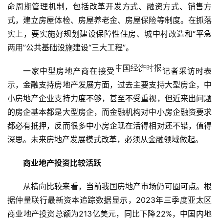
命周期管理机制，包括改革开发方式、融资方式、销售方
式，建立房屋体检、房屋养老金、房屋保险等制度。在抓落
实上，要实施好规划建设保障性住房、城中村改造和“平急
两用”公共基础设施建设“三大工程”。
一家中型房地产商在接受
记者采访时表
示，金融支持房地产发展方面，过去主要支持大型房企，中
小房地产企业支持力度不够，甚至不受重视，但近来出问题
首
的房企基本都是大型房企，而金融机构对中小房企融资要求
页
都必有抵押，反而很多中小房企现在活得相对还不错，值得
深思。未来房地产发展模式改革，必须从金融领域做起。
资
讯
商业地产
投资比较活跃
商
从横向比较来看，当前我国房地产市场仍可圈可点。根
业
据仲量联行最新资本追踪数据显示，2023年三季度亚太区
商业地产投资总额为213亿美元，同比下降22%，中国内地