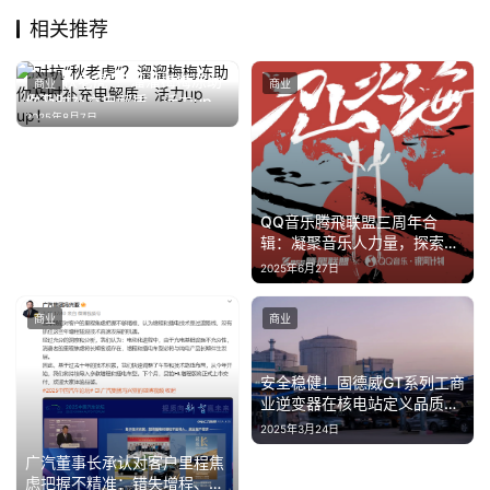
相关推荐
对抗“秋老虎”？溜溜梅梅冻助
商业
商业
你及时补充电解质，活力up
2025年8月7日
up！
QQ音乐腾飛联盟三周年合
辑：凝聚音乐人力量，探索声
量与成长的无限可能
2025年6月27日
商业
商业
安全稳健！固德威GT系列工商
业逆变器在核电站定义品质新
标准
2025年3月24日
广汽董事长承认对客户里程焦
虑把握不精准：错失增程、插