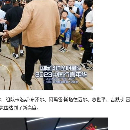
容，组队卡洛斯·布泽尔、阿玛雷·斯塔德迈尔、慈世平、吉默·弗
场氛围达到了新高度。