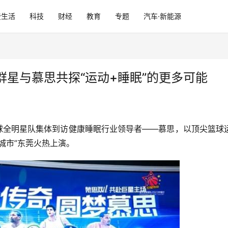
费生活
科技
财经
教育
专题
汽车·新能源
星与慕思共探“运动+睡眠”的更多可能
篮球全明星队集体到访健康睡眠行业领导者——慕思，以顶尖篮球
城市”东莞火热上演。