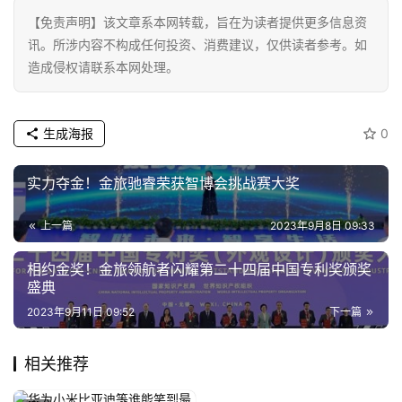
【免责声明】该文章系本网转载，旨在为读者提供更多信息资
讯。所涉内容不构成任何投资、消费建议，仅供读者参考。如
造成侵权请联系本网处理。
生成海报
0
实力夺金！金旅驰睿荣获智博会挑战赛大奖
上一篇
2023年9月8日 09:33
相约金奖！金旅领航者闪耀第二十四届中国专利奖颁奖
盛典
2023年9月11日 09:52
下一篇
相关推荐
刘强东自曝对渔民有天然感
2025年11月17日