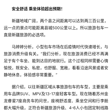
资
安全舒适
乘坐体验
超出预期
！
讯
新疆地域广阔，两个县之间距离可以达到两三百公里，
商
远一点的景点可能距离县城500公里以上。所以旅游包车一
业
直是新疆旅游的必选项。
消
马婷婷分析，小型包车市场在后疫情时代快速增长，与
费
旅游消费升级有关。“我们分析，现在旅游消费已经不再满
生
足于有个车坐、能到达目的地就行。这个过程同样需要心情
活
愉悦，既安全、私密，也舒服、宽敞，看看沿途风景或者安
静地休息，体验感非常重要。”
科
技
据介绍，以往新疆区域从事旅游包车的车型，主要是乘
登录
注册
用车品牌SUV、MPV及13-17座轻客车型。现在随着苏州金
财
龙睿星7座商务车的问世，座椅舒适度、乘坐空间和行李舱
经
都大幅升级，正符合新疆旅游升级、4-6人小包团定制线路