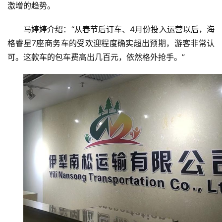
激增的趋势。
教
育
马婷婷介绍：“从春节后订车、4月份投入运营以后，海
格睿星7座商务车的受欢迎程度确实超出预期，游客非常认
专
可。这款车的包车费高出几百元，依然格外抢手。”
题
汽
车
·
新
能
源