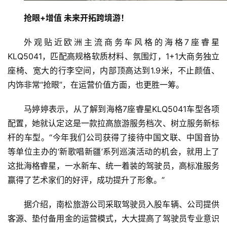
抢眼
+
增值
未来开拓跨境游！
外观贴近欧洲主流商务车风格的海格7座睿星
KLQ5041，匹配高规格软质材料、氛围灯，1+1大商务独立
座椅、宽大的行李空间，内部顶高达到1.9米，不止颜值、
内饰非常“抢眼”，在运营价值方面，也更胜一筹。
马婷婷表示，从了解到海格7座睿星KLQ5041车型各项
配置，她就认定这是一款拉高旅游服务档次、树立服务新标
杆的车型。“今年我们公司获得了接待中国文联、中国音协
等单位主办的‘新歌唱新疆’系列巡演活动的机会，就用上了
这批海格睿星，一水新车、统一着装的驾驶员，高标准服务
赢得了艺术家们的好评，成功提升了形象。”
据介绍，南松旅游公司采取驾驶员入股车辆、公司提供
客源、垫付备用金的运营模式，大大提高了驾驶员专业意识