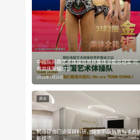
中国队问鼎艺术体操世界杯集体全能总冠军 问
界共庆荣耀时刻
2025年7月24日
商业
梵恩综合门诊深耕科研，探索肌肤抗衰科学养
新模式