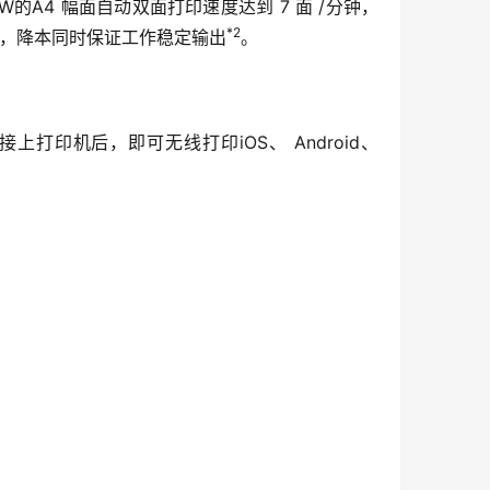
W的A4 幅面自动双面打印速度达到 7 面 /分钟，
*2
 /分钟，降本同时保证工作稳定输出
。
并连接上打印机后，即可无线打印iOS、 Android、