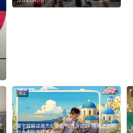
2024年12月31日
商业
护
董宇辉解读周杰伦名曲 《周游记3》今晚走进明
信片中的圣托里尼