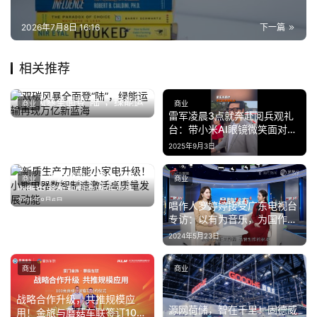
2026年7月8日 16:16
下一篇
相关推荐
双碳风暴全面登“陆”，绿能运
商业
商业
输再现万亿新蓝海
雷军凌晨3点就奔赴阅兵观礼
2024年1月19日
台：带小米AI眼镜微笑面对大
家
2025年9月3日
新质生产力赋能小家电升级！
商业
商业
小熊电器数智制造激活高质量
2025年8月6日
发展动能
唱作人罗婷婷接受广东电视台
专访：以有为音乐，为国作
曲，为民留声
2024年5月23日
商业
商业
战略合作升级，共推规模应
源网荷储，智在千里！固德威
用！金旅与蘑菇车联签订100