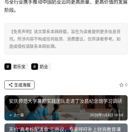
新
与全行业携手推动
中国
奶业迈向更高质量、更高价值的发展
能
阶段。
源
【免责声明】该文章系本网转载，旨在为读者提供更多信息资
讯。所涉内容不构成任何投资、消费建议，仅供读者参考。如
造成侵权请联系本网处理。
君乐宝
奶业
生成海报
0
安庆师范大学暑期实践团队走进丁汝昌纪念馆学习调研
上一篇
2026年7月8日 16:08
天价“高考标配清单”引热议，专家呼吁补上财商教育课