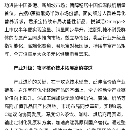
功进驻
中国
香港
、新加坡市场；简醇稳居
中国
低温酸奶销量
首位，占据0蔗糖酸奶半数市场份额。面向细分人群差异化
营养诉求，君乐宝持续布局功能
性
新品，悦鲜活Omega-3
上市仅半年便实现流量、销量同步攀升，适配乳糖不耐受群
体的专属产品同步推向市场。魏立华指出，乳品行业升级直
首
指功能化、高端化赛道，君乐宝对标国际，持续丰富产品矩
页
阵，全方位满足大众多元化健康消费需求。
资
产业升级：攻坚核心技术拓展高值赛道
讯
产业进阶的关键，在于攻克技术壁垒、延伸高价值产业
商
链条。君乐宝在优化终端产品的基础上，全力推动全产业链
业
价值向上跃升。深加工端加快无添加稀奶油、黄油、奶酪等
高附加值乳品国产化落地。市场布局同步革新，实现B端、
消
C端双向协同发展，深度切入茶饮、咖啡、烘焙商用赛道，
费
输出定制化乳原料方案，加速高端乳原料国产替代。通过整
生