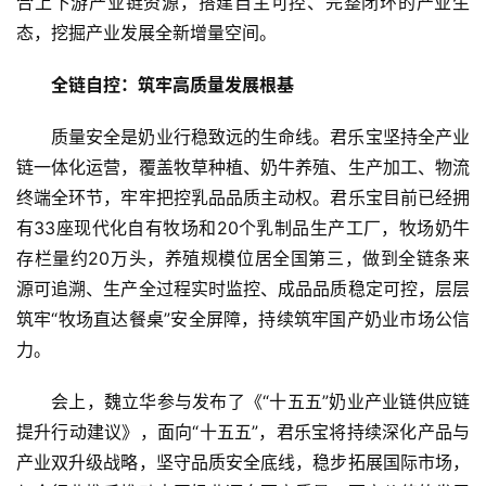
合上下游产业链资源，搭建自主可控、完整闭环的产业生
活
态，挖掘产业发展全新增量空间。
科
全链自控：筑牢高质量发展根基
技
登录
注册
质量安全是奶业行稳致远的生命线。君乐宝坚持全产业
财
链一体化运营，覆盖牧草种植、奶牛养殖、生产加工、物流
经
终端全环节，牢牢把控乳品品质主动权。君乐宝目前已经拥
有33座现代化自有
牧场
和20个乳制品生产工厂，
牧场
奶牛
教
存栏量约20万头，养殖规模位居全国第三，做到全链条来
育
源可追溯、生产全过程实时监控、成品品质稳定可控，层层
筑牢“
牧场
直达餐桌”安全屏障，持续筑牢国产奶业市场公信
专
力。
题
会上，魏立华参与发布了《“十五五”奶业产业链供应链
汽
提升行动建议》，面向“十五五”，君乐宝将持续深化产品与
车
产业双升级战略，坚守品质安全底线，稳步拓展国际市场，
·