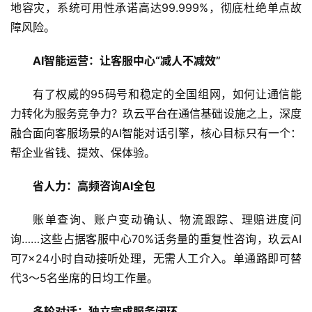
地容灾，系统可用性承诺高达99.999%，彻底杜绝单点故
障风险。
商
业
AI智能运营：让客服中心“减人不减效”
消
有了权威的95码号和稳定的全国组网，如何让通信能
费
力转化为服务竞争力？玖云平台在通信基础设施之上，深度
生
融合面向客服场景的AI智能对话引擎，核心目标只有一个：
活
帮企业省钱、提效、保体验。
科
省人力：高频咨询AI全包
技
登录
注册
账单查询、账户变动确认、物流跟踪、理赔进度问
财
询……这些占据客服中心70%话务量的重复性咨询，玖云AI
经
可7×24小时自动接听处理，无需人工介入。单通路即可替
代3～5名坐席的日均工作量。
教
育
多轮对话：独立完成服务闭环