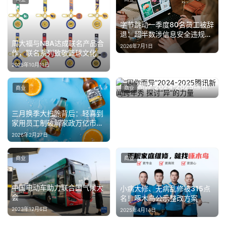
字节跳动一季度80名员工被辞
退：超半数涉信息安全违规，
周大福与NBA达成联名产品合
内部反腐持续加码
2026年7月1日
作，联名系列致敬篮球文化
2025年10月11日
“因你而异”2024-2025腾讯
商业
商业
新闻跨年秀 探讨“异”的力量
2024年12月31日
三月换季大扫除背后：轻喜到
家用员工制破解家政万亿市场
困局
2026年2月27日
商业
商业
中国电动车助力联合国气候大
小病大修、无病乱修被315点
会
名！啄木鸟公示整改方案
2023年12月6日
2025年4月14日