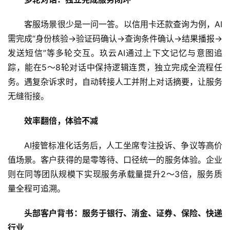
专
客服场景很少是一问一答。以信用卡还款查询为例，AI
题
需完成“身份核验→验证码确认→查询条件确认→结果播报→
发送短信”等多轮交互。玖云AI通过上下文记忆与意图追
汽
踪，能在5～8轮对话中保持逻辑连贯，独立完成全流程任
车
务。遇复杂诉求时，自动转接人工并附上对话摘要，让服务
·
无缝衔接。
新
能
效率翻倍，体验不减
源
AI接管标准化话务后，人工坐席专注投诉、争议等高价
值场景。客户获得的是零等待、口径统一的服务体验。企业
则在同等团队规模下实现服务承载量提升2～3倍，服务质
量全程可追溯。
头部客户背书：服务于银行、消金、证券、保险、快递
行业