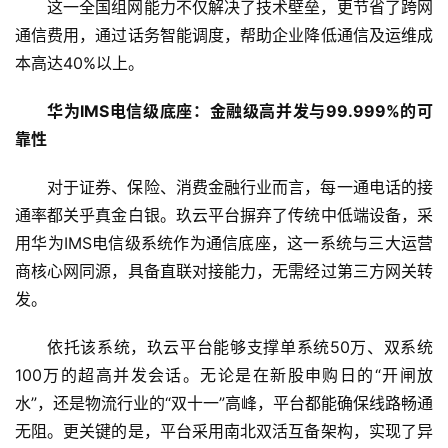
这一全国组网能力不仅解决了技术壁垒，更节省了跨网
通信费用，通过话务智能调度，帮助企业降低通信及运维成
本高达40%以上。
华为IMS电信级底座：金融级高并发与99.999%的可
靠性
对于证券、保险、消费金融行业而言，每一通电话的接
通率都关乎真金白银。玖云平台摒弃了传统中低端设备，采
用华为IMS电信级系统作为通信底座，这一系统与三大运营
商核心网同源，具备直联对接能力，无需经过第三方网关转
发。
首
依托该系统，玖云平台能够支撑单系统50万、双系统
页
100万的超高并发会话。无论是在新股申购日的“开闸放
水”，还是物流行业的“双十一”高峰，平台都能确保线路畅通
资
无阻。更关键的是，平台采用南北双活互备架构，实现了异
讯