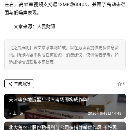
首
左右，高帧率视频支持最12MP@60fps，兼顾了高动态范
页
围与低噪声表现。
资
文章来源：人民财讯
讯
商
【免责声明】该文章系本网转载，旨在为读者提供更多信息资
业
讯。所涉内容不构成任何投资、消费建议，仅供读者参考。如
造成侵权请联系本网处理。
消
费
生
生成海报
0
活
天津等多地提醒！带入考场即构成作弊！
科
技
上一篇
2026年6月3日 14:48
登录
注册
北大荒农业股份勤得利分公司多措并举优作风 干好现
财