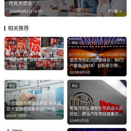
代化大农业
经
2026年6月3日 14:53
下一篇
教
相关推荐
育
商业
商业
专
题
重构“发”力：58同城如何以
“情绪+生意”双轮驱动，卡位
追觅洗地机供应链峰会：80万
开年增长新周期
产能备战618！创新牵引带动
2026年3月12日
汽
上下游协同发展
2025年4月18日
车
·
商业
商业
新
能
源
华百家超市思南店开业 补齐城
零部件巨头博世在华启动人员
区大型商超短板带动200余人
优化：燃油汽车项目成重灾区
就业
2026年7月6日
补偿N+4
2026年2月3日