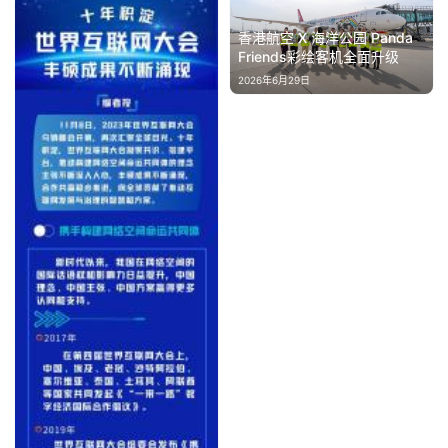
香港航空 X 海洋公园 Panda
Friends彩绘客机全面升级
2026年6月29日
首
页
资
讯
商
业