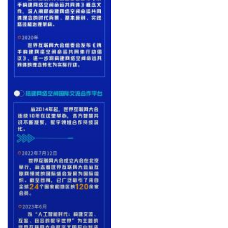
消
费
生
活
科
技
登录
注册
财
经
教
育
专
题