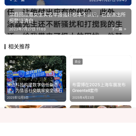
涂磊回应遭女生实名举报强奸根本不认识，已去派出所
报警证清白
2023年7月27日 11:03
下一篇
相关推荐
商业
商业
米连科技构建数字信任新基
布雷博在2025上海车展发布
建，为情感社交筑牢安全基石
Greentell套件
2025年12月5日
2025年4月23日
商业
商业
2025年度章鱼大会圆满落幕
新城控股集团苏州吴江吾悦广
以徽章为媒弘扬奥林匹克文化
场丨回顾2024公益活动，践