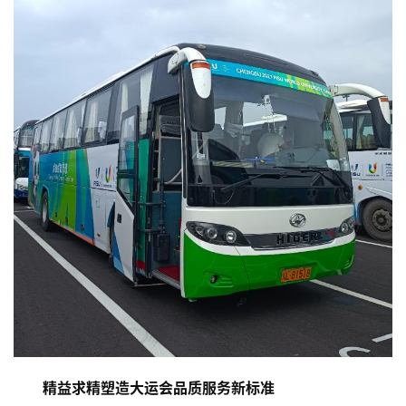
首
页
资
讯
商
精益求精塑造大运会
品质服务
新标准
业