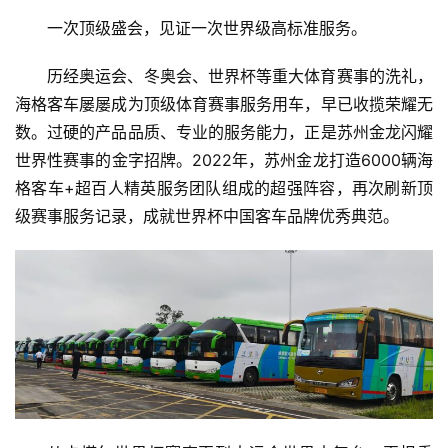
一次顶级盛会，见证一次世界级高标准服务。
消
费
历经奥运会、冬奥会、世界杯等重大体育赛事的洗礼，
生
海格客车屡屡成为顶级体育赛事服务用车，早已收揽荣耀无
活
数。过硬的产品品质、专业的服务能力，正是苏州金龙闪耀
世界性赛事的金字招牌。2022年，苏州金龙打造6000辆海
科
格客车+超百人精英服务团队组成的超强阵容，再次刷新顶
技
级赛事服务记录，成就世界杯中国客车品牌优秀典范。
登录
注册
财
经
教
育
专
题