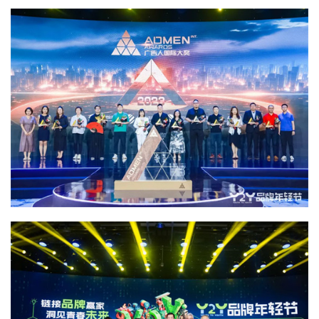
首
页
资
讯
商
业
消
费
生
活
科
技
登录
注册