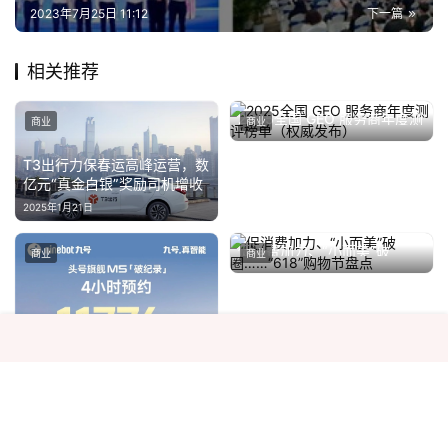
2023年7月25日 11:12
下一篇
相关推荐
2025全国 GEO 服务商年度测
商业
商业
评榜单（权威发布）
2025年8月28日
T3出行力保春运高峰运营，数
亿元“真金白银”奖励司机增收
2025年1月21日
促消费加力、“小而美”破
商业
商业
圈……“618”购物节盘点
2023年6月19日
预约量创纪录！九号M5智能