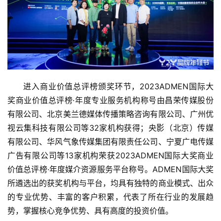
财
经
教
育
专
进入商业价值总评榜颁奖环节，2023ADMEN国际大
题
奖商业价值总评榜·年度专业服务机构称号由昌荣传媒股份
有限公司、北京美兰德媒体传播策略咨询有限公司、广州优
汽
视云集科技有限公司等32家机构获得；央影（北京）传媒
车
·
有限公司、华风气象传媒集团有限责任公司、宁夏广电传媒
新
广告有限公司等13家机构荣获2023ADMEN国际大奖商业
能
价值总评榜·年度媒介资源服务平台称号。ADMEN国际大奖
源
所遴选出的获奖机构与平台，均具有独特的商业模式、出众
的专业优势、丰富的客户积累，代表了所在行业的发展趋
势，掌握核心竞争优势、具有高度的投资价值。