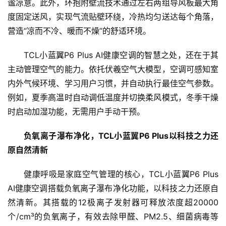
谧凉意。此外，环抱附壁流技术通过左右两组导风板最大角
商
度固定送风，实现气流贴壁环绕，冷热均匀送达每个角落，
业
营造“凉而不冷、暖而不燥”的舒适环境。
消
TCL小蓝翼P6 Plus AI健康空调的智慧之处，还在于其
费
主动管理空气的能力。依托伏羲空气大模型，空调可感知室
生
内外气候环境、学习用户习惯，并自动执行最佳空气参数。
活
例如，夏季高温时自动调低温度并切换柔风模式，冬季干燥
时启动加湿功能，无需用户手动干预。
科
技
负氧离子瀑布净化，TCL小蓝翼P6 Plus以科技之力还
登录
注册
原自然清新
财
经
健康呼吸是家庭空气管理的核心，TCL小蓝翼P6 Plus 
AI健康空调搭载负氧离子瀑布净化功能，以科技之力还原自
教
然清新。其搭载的12极离子发射器可释放浓度超20000
育
个/cm³的负氧离子，有效去除甲醛、PM2.5、细菌病毒等