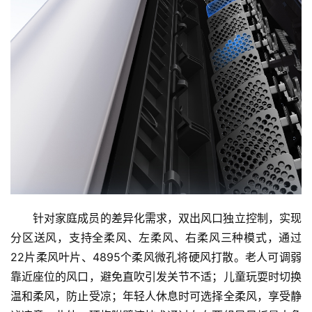
首
针对家庭成员的差异化需求，双出风口独立控制，实现
页
分区送风，支持全柔风、左柔风、右柔风三种模式，通过
22片柔风叶片、4895个柔风微孔将硬风打散。老人可调弱
资
靠近座位的风口，避免直吹引发关节不适；儿童玩耍时切换
讯
温和柔风，防止受凉；年轻人休息时可选择全柔风，享受静