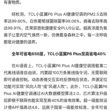
有害物质。
专
题
经检测，TCL小蓝翼P6 Plus AI健康空调的PM2.5去除
率达99.60%，白色葡萄球菌除菌率99.06%，病毒去除率高
汽
达99.91%，还荣获首批健康安全PLUS认证。超高浓度负氧
车
离子让室内空气焕然一新，仿佛置身森林之中，每一次呼吸
·
新
都是对健康的滋养。
能
源
全年可省电650度，TCL小蓝翼P6 Plus至高省电40%
在AI语音上，TCL小蓝翼P6 Plus AI健康空调搭载第二
代离线语音自由说，内置超100万条离线指令词，无需联网
即可语音控制。动态表情交互实时反馈响应状态，声源定位
功能可实现“风向人吹”或“风避人吹”。此外，TCL小蓝翼P6 
Plus AI健康空调通过AI大数据模型算法2.0，芯片算法升级
后即使不联网也能实现至高40%的省电效果。超一级能效设
计使APF值高达4.8，远高于国家一级能效标准，全年可省