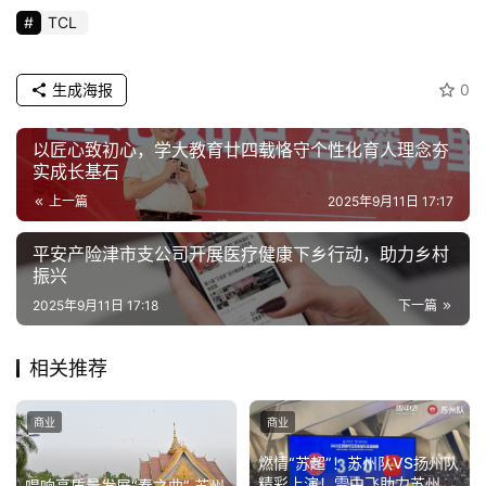
TCL
生成海报
0
以匠心致初心，学大教育廿四载恪守个性化育人理念夯
实成长基石
上一篇
2025年9月11日 17:17
平安产险津市支公司开展医疗健康下乡行动，助力乡村
振兴
2025年9月11日 17:18
下一篇
相关推荐
商业
商业
燃情“苏超”！苏州队VS扬州队
精彩上演！雪中飞助力苏州队
唱响高质量发展“春之曲” 苏州