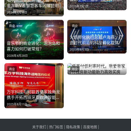
3:0夺得首胜!
金龙新V系智慧客车闪耀昆明
2025年7月1日
2024年4月11日
商业
商业
火炬孵化执行总裁卢海燕：打
造时代前沿的科技孵化载体
音乐节的商业进化：泡泡岛和
喜力如何打破常规？
2023年8月3日
2026年4月28日
低首付低利率时代，我爱我家
商业
商业
首付找房新功能助力高效买房
2025年2月17日
万宇科技与阿联酋皇家独角龙
携手开拓西班牙及欧洲智能制
造市场
2025年8月11日
关于我们
|
热门标签
|
隐私政策
|
百度地图
|