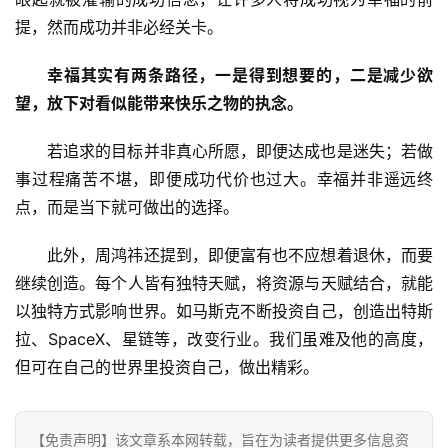
提，然而成功并非必经关卡。
幸福其实有两条路径，一是得到想要的，二是减少欲
望，放下对看似能带来快乐之物的执念。
若追求的目标并非真心所愿，即便达成也是迷失；若做
事过程痛苦不堪，即便成功代价也过大。幸福并非遥远终
首
点，而是当下就可做出的选择。
页
此外，周鸿祎还提到，即便富有也不应想着退休，而要
资
继续创造。每个人皆有独特天赋，将资源与天赋结合，就能
讯
以独特方式影响世界。如马斯克不断投资自己，创造出特斯
拉、SpaceX、星链等，改变行业。我们虽难及他的高度，
商
但可在自己的世界里投资自己，做出精彩。
业
消
【免责声明】该文章系本网转载，旨在为读者提供更多信息资