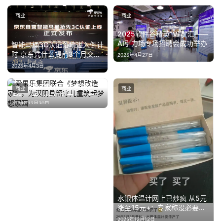
车
·
商业
商业
新
2025软件谷精英“V聘”汇——
能
AI引力场专场招聘会成功举办
智能马桶3C认证落地进入倒计
源
时 京东凭什么提前3个月交
2025年4月27日
卷？
2025年4月3日
爱果乐集团联合《梦想改造
商业
商业
家》，为汉阴县留守儿童筑起
2024年12月30日
梦想家园
水银体温计网上已炒疯 从5元
涨至15元+：专家称没必要囤
货
2025年12月12日