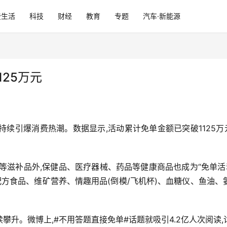
费生活
科技
财经
教育
专题
汽车·新能源
125万元
来持续引爆消费热潮。数据显示,活动累计免单金额已突破1125万
等滋补品外,保健品、医疗器械、药品等健康商品也成为“免单活动
途配方食品、维矿营养、情趣用品(倒模/飞机杯)、血糖仪、鱼
续攀升。微博上,#不用答题直接免单#话题就吸引4.2亿人次阅读