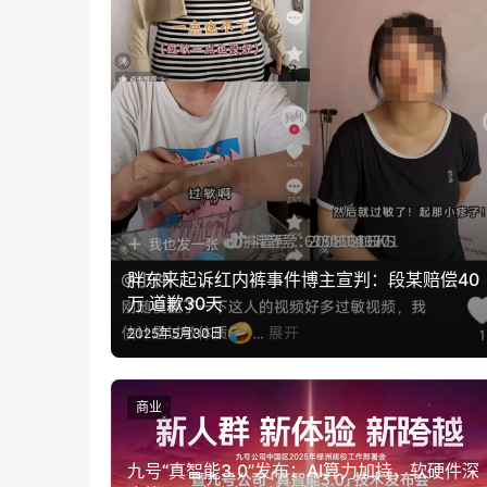
胖东来起诉红内裤事件博主宣判：段某赔偿40
万 道歉30天
2025年5月30日
商业
九号“真智能3.0”发布：AI算力加持，软硬件深