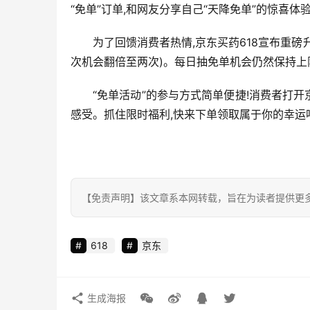
“免单”订单,和网友分享自己“天降免单”的惊喜体
为了回馈消费者热情,京东买药618宣布重磅升
次机会翻倍至两次)。每日抽免单机会仍然保持上限
“免单活动”的参与方式简单便捷!消费者打开
感受。抓住限时福利,快来下单领取属于你的幸运吧
【免责声明】该文章系本网转载，旨在为读者提供更
618
京东
生成海报