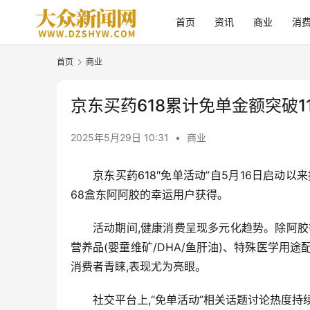
首页
资讯
商业
消
首页
商业
京东买药618累计免单金额突破1
2025年5月29日 10:31
•
商业
京东
买药
618
″免单活动”自5月16日启动以
68盒东阿阿胶的幸运用户获得。
活动期间,健康消费呈现多元化趋势。除阿胶
营养品(婴童维矿/DHA/鱼肝油)、特殊医学用
消费者青睐,表现尤为亮眼。
社交平台上,“免单活动”相关话题讨论热度持