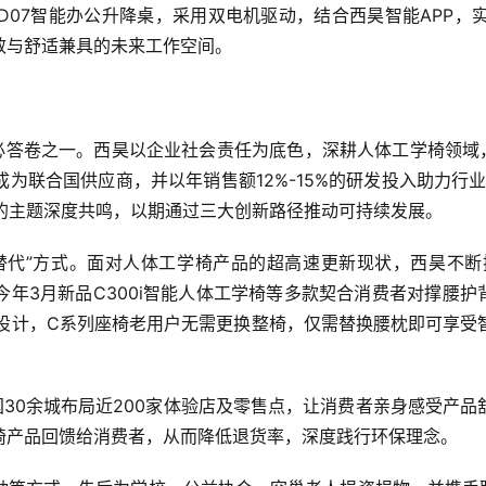
D07智能办公升降桌，采用双电机驱动，结合西昊智能APP，
效与舒适兼具的未来工作空间。
必答卷之一。西昊以企业社会责任为底色，深耕人体工学椅领域
为联合国供应商，并以年销售额12%-15%的研发投入助力行
”的主题深度共鸣，以期通过三大创新路径推动可持续发展。
代”方式。面对人体工学椅产品的超高速更新现状，西昊不断探索
，以及今年3月新品C300i智能人体工学椅等多款契合消费者对撑腰
接口设计，C系列座椅老用户无需更换整椅，仅需替换腰枕即可享
国30余城布局近200家体验店及零售点，让消费者亲身感受产
椅产品回馈给消费者，从而降低退货率，深度践行环保理念。