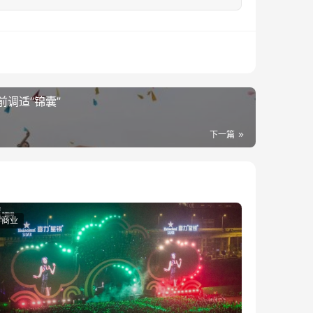
调适“锦囊”
下一篇
商业