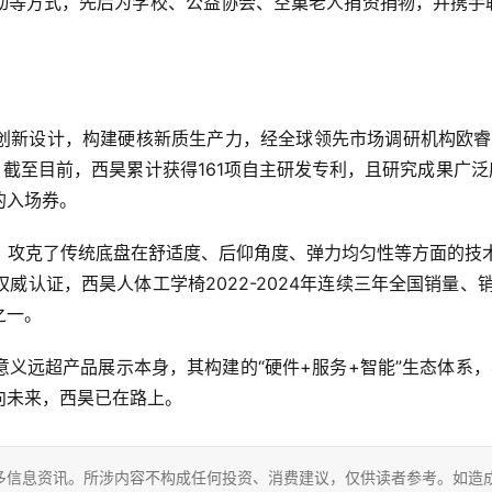
动等方式，先后为学校、公益协会、空巢老人捐资捐物，并携手联
创新设计，构建硬核新质生产力，经全球领先市场调研机构欧睿
一”。截至目前，西昊累计获得161项自主研发专利，且研究成果广泛
的入场券。
攻克了传统底盘在舒适度、后仰角度、弹力均匀性等方面的技术
威认证，西昊人体工学椅2022-2024年连续三年全国销量、
之一。
义远超产品展示本身，其构建的“硬件+服务+智能”生态体系，不
向未来，西昊已在路上。
多信息资讯。所涉内容不构成任何投资、消费建议，仅供读者参考。如造