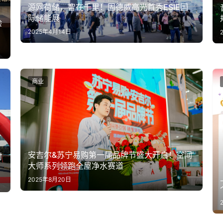
源网荷储，智在千里！固德威高光首秀ESIE国
际储能展
验
2025年4月14日
商业
安吉尔&苏宁易购第一届品牌节盛大开启！空间
付
大师系列领跑全屋净水赛道
2025年8月20日