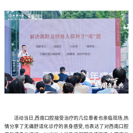
登录
注册
财
经
教
育
专
题
汽
车
·
新
能
源
活动当日,西南口腔接受治疗的几位患者也亲临现场,热
情分享了无痛舒适化诊疗的亲身感受,也表达了对西南口腔