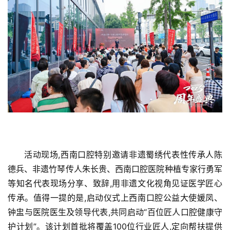
活动现场,西南口腔特别邀请非遗蜀绣代表性传承人陈
德兵、非遗竹琴传人朱长贵、西南口腔医院种植专家行勇军
等知名代表现场分享、致辞,用非遗文化视角见证医学匠心
传承。值得一提的是,启动仪式上西南口腔公益大使媛凤、
钟盅与医院医生及领导代表,共同启动“百位匠人口腔健康守
护计划”。该计划首批将覆盖100位行业匠人,定向帮扶提供