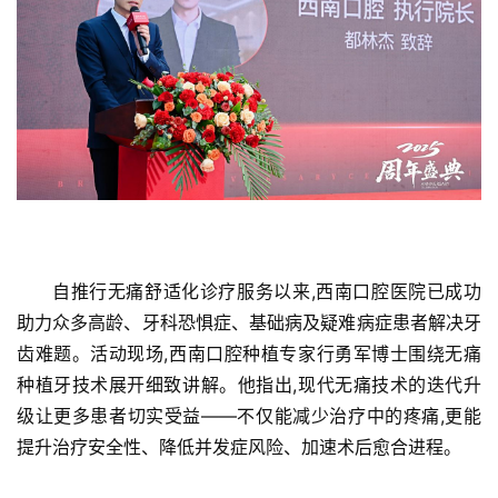
首
页
资
讯
商
业
自推行无痛舒适化诊疗服务以来,西南口腔医院已成功
消
助力众多高龄、牙科恐惧症、基础病及疑难病症患者解决牙
费
齿难题。活动现场,西南口腔种植专家行勇军博士围绕无痛
生
种植牙技术展开细致讲解。他指出,现代无痛技术的迭代升
活
级让更多患者切实受益——不仅能减少治疗中的疼痛,更能
提升治疗安全性、降低并发症风险、加速术后愈合进程。
科
技