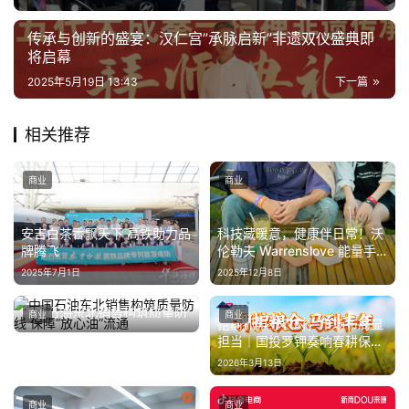
传承与创新的盛宴：汉仁宫”承脉启新”非遗双仪盛典即
将启幕
2025年5月19日 13:43
下一篇
相关推荐
商业
商业
安吉白茶香飘天下 高铁助力品
科技藏暖意，健康伴日常！沃
牌腾飞
伦勒夫 Warrenslove 能量手
环的人文守护
2025年7月1日
2025年12月8日
中国石油东北销售构筑质量防
商业
商业
抢前抓早守农时，市场布局显
线 保障“放心油”流通
2025年3月4日
担当｜国投罗钾奏响春耕保供
“序曲”
2026年3月13日
商业
商业