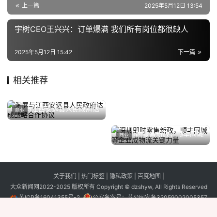
上一篇
2025年5月12日 13:54
宇树CEO王兴兴：订单爆满 我们所有岗位都很缺人
2025年5月12日 15:42
下一篇
相关推荐
滑雪场人工造雪机哪些品牌比
爱创科技一物一码案例：开卫
2025年7月24日
2026年6月16日
苏州金龙成功举办全球合作伙
较好（全球五大造雪机工厂排
山楂汁渠道数字化升级
2024年4月23日
商业
商业
淘屏与江西安远县人民政府达
伴大会
商业
商业
行榜）
成战略合作协议
2023年6月26日
奥康国际：时尚创新路，转型
2025年1月7日
深圳即时零售新政，顺丰同城
发展亦可期
商业
商业
等企业成物流关键力量
2024年12月13日
关于我们
|
热门标签
|
隐私政策
|
百度地图
|
大众新闻网2022-2025 版权所有 Copyright © dzshyw, All Rights Reserved
苏ICP备16041355号-2
公安备案号：
苏公网安备32059002005357
号