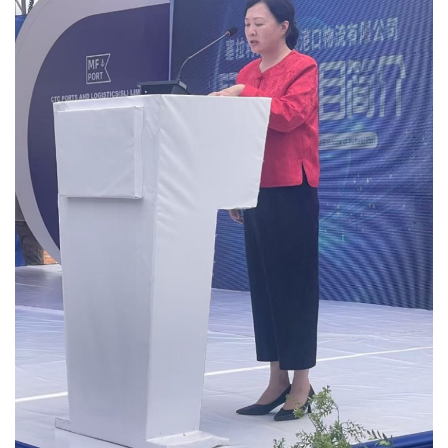
业
消
费
生
活
科
技
登录
注册
财
经
教
育
专