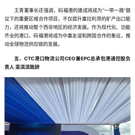
题
王青董事长还强调，码福港的建成将成为“一带一路”倡
汽
议下的重要区域合作项目，不仅提升塞拉利昂的矿产出口能
车
力，还将推动整个西非地区的经济发展。作为现代化、功能
·
齐全的港口，码福港将成为中塞友谊和跨国合作的象征，推
新
动全球物流供应链的发展。
能
源
五、CTC港口物流公司CEO兼EPC总承包港通控股负
责人 栾滨滨致辞