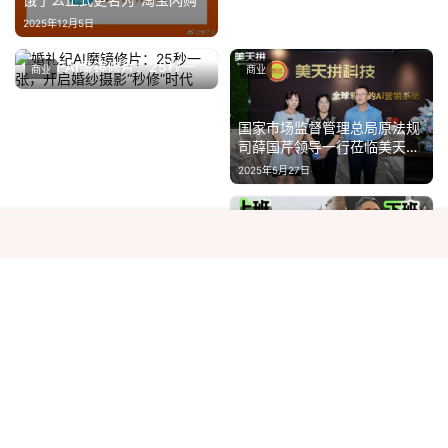
2025年12月5日
婚礼纪AI魔镜修片：25秒一
商业
商业
张，开启婚纱摄影“秒修”时代
2025年3月6日
国家市场监督管理总局原法规
司薛国芹领导一行莅临美天拼
集团考察调研
2025年5月27日
健康节能双突破！澳柯玛洁净
2026年8月6日
舱空调荣获行业重磅大奖
商业
商业
刘强东出手就赢！京东2025
年Q1营收3011亿登顶互联网
第一
2025年6月5日
关于我们
|
热门标签
|
隐私政策
|
百度地图
|
大众新闻网2022-2025 版权所有 Copyright © dzshyw, All Rights Reserved
苏ICP备16041355号-2
公安备案号：
苏公网安备32059002005357