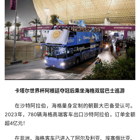
教
育
专
题
汽
车
·
新
能
卡塔尔世界杯
阿根廷夺冠后乘坐海格双层巴士巡游
源
在沙特阿拉伯，海格量身定制的朝觐大巴备受认可。
2023年，780辆海格高端客车出口沙特阿拉伯，订单金额
超4亿元！
在非洲，海格客车已进入了阿尔及利亚、埃塞俄比亚、