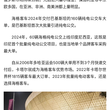
欧多国，在亚洲、非洲、南美洲都上量明显。
资
讯
海格客车2024年交付巴基斯坦的160辆纯电公交车大
单，是巴基斯坦首次大批量引进纯电公交。
商
业
2024年，60辆海格纯电公交上线印度尼西亚，这既是
印尼首个批量纯电动公交项目，也是当地单个品牌客车采购
消
最大单。
费
生
自从2006年多哈亚运会500辆大单用不到3个月快速交
活
付后，卡塔尔就成为海格客车优势市场。2022年卡塔尔世
界杯1815辆客车最大订单、2023年批量纯电动客车，还是
科
选择海格客车。
技
登录
注册
财
经