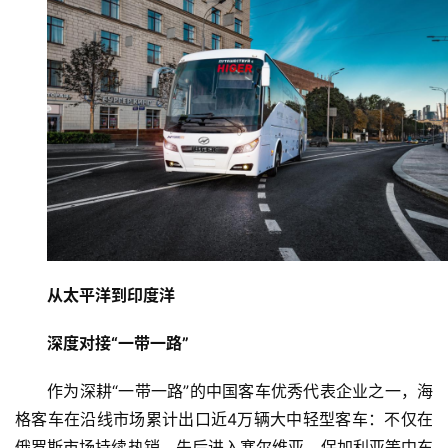
从太平洋到印度洋
深度对接
“
一带一路
”
作为深耕“一带一路”的中国客车优秀代表企业之一，海
首
格客车在沿线市场累计出口近4万辆大中轻型客车：不仅在
页
俄罗斯市场持续热销，先后进入塞尔维亚、保加利亚等中东