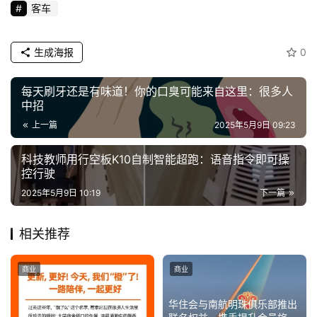
客车
生成海报
0
每天刷牙还是有味道！你的口臭可能来自这里：很多人
中招
上一篇
2025年5月9日 09:23
科技教师用行空板K10自制智能超跑：语音指令即可操
控行驶
2025年5月9日 10:19
下一篇
相关推荐
商业
商业
华住会与南航明珠俱乐部推出