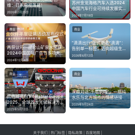
苏州金龙海格汽车入选2024
维：日系电视落幕！
中国汽车行业可持续发展实践
2026年2月25日
案例
2024年7月19日
商业
商业
“滴滴出行”正式更名“滴滴”：
再获认可：昆仑山矿泉水荣获
告别单一标签，迈向超级生活
2024中国国际广告节多项大
服务平台
2026年6月12日
奖
2024年12月4日
商业
商业
深度对话“千年泉城”，一瓶纯
固德威亮相 Intersolar Europe
水乐与北方城市的情感链接
2025，全球首发光储解决方
2025年9月24日
案引爆关注
2025年5月12日
关于我们
|
热门标签
|
隐私政策
|
百度地图
|