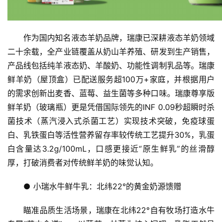
作为国内知名液态羊奶品牌，瑞康已深耕液态羊奶领域
二十余载，全产业链覆盖从奶山羊养殖、研发到生产销售，
产品线包括纯羊液态奶、羊酸奶、功能性调制乳品等。瑞康
鲜羊奶（屋顶盒）已配送服务超100万+家庭，并根据用户
的需求创新出麦香、蓝莓、益生菌等多种口味。瑞康尊享版
鲜羊奶（玻璃瓶）更是凭借国际领先的INF 0.09秒超瞬时杀
菌技术（蒸汽浸入式杀菌工艺）实现技术突破，免疫球蛋
白、乳铁蛋白等活性营养留存率较传统工艺提升30%，乳蛋
白含量达3.2g/100mL，口感更接近“原生鲜乳”的丝滑醇
厚，打破消费者对传统鲜羊奶的味觉认知。
● 小瑞水牛鲜牛乳：北纬22°的黄金奶源馈赠
瞄准品质生活场景，瑞康在北纬22°自有牧场打造水牛