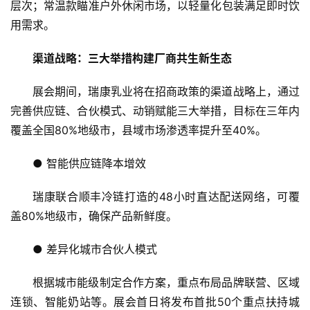
层次；常温款瞄准户外休闲市场，以轻量化包装满足即时饮
商
用需求。
业
渠道战略：
三大举措
构建厂商共生新生态
消
费
展会期间，瑞康乳业将在招商政策的渠道战略上，通过
生
完善供应链、合伙模式、动销赋能三大举措，目标在三年内
活
覆盖全国80%地级市，县域市场渗透率提升至40%。
科
● 智能供应链降本增效
技
瑞康联合顺丰冷链打造的48小时直达配送网络，可覆
登录
注册
财
盖80%地级市，确保产品新鲜度。
经
● 差异化城市合伙人模式
教
根据城市能级制定合作方案，重点布局品牌联营、区域
育
连锁、智能奶站等。展会首日将发布首批50个重点扶持城