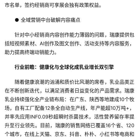
市名单，签约经销商可享展会独有政策权益。
专
题
● 全域营销中台破解内容痛点
汽
针对中小经销商内容创作能力薄弱的问题，瑞康提供包
车
括短视频素材、AI创作及图文创作、活动支持等内容服务，
·
助力提高终端动销能力。
新
能
行业前瞻：健康化与全球化成乳业增长双引擎
源
随着健康浪潮的汹涌和质价比风潮的席卷，乳业品类正
在不断创新迭代，以满足消费者日益变化的产品需求。瑞康
乳业持续强化全产业链布局：在广东、陕西等地建成10个牧
场，自有工厂配备12条全自动生产线，年产能超10万吨+，
并率先应用INF0.09秒超瞬时杀菌技术，活性营养留存率提
升至行业领先。目前，瑞康的销售网络已覆盖16个省、120
个城市，在线上天猫、京东、抖音、朴朴、小红书等电商和