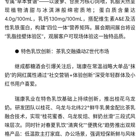
专属“草本食谱”——以菠萝、甘蔗为核心饲喂，乳脂天然呈
现植物清甜与冰淇淋般绵密质地；蛋白质含量达
4.0g/100mL，乳钙130mg/100mL，搭配维生素A&E及活
性乳铁蛋白，构建“四位一体”营养矩阵。展会期间展台将设
“乳脂挂壁体验区”，观展客户可现场体验这一独特品质。
● 特色乳饮创新：茶乳交融撬动Z世代市场
继成都糖酒会引爆关注后，瑞康在常温战略大单品“抹
奶”的网红属性通过“社交营销+体验创新”深受年轻群体及小
红书用户喜爱。
首
瑞康乳业在特色乳饮基础上持续创新，推出桂花乌龙
页
奶。研发团队以桂花、乌龙与北纬22°鲜牛乳黄金配比茶乳
融合技术，实现“桂花蜜香、乌龙炭焙、鲜奶丝滑”三段式风
资
味层次。同时针对春夏乳饮“清爽化”“便携化”趋势推出双规
讯
格产品：低温款主打家庭、办公场景，强调短保新鲜与风味