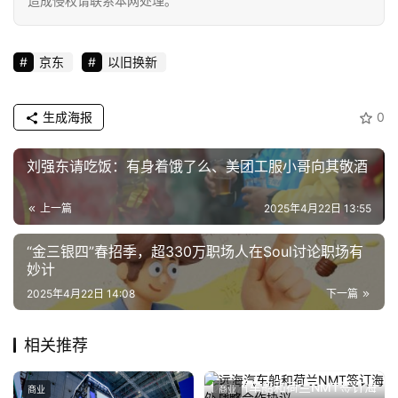
造成侵权请联系本网处理。
京东
以旧换新
生成海报
0
刘强东请吃饭：有身着饿了么、美团工服小哥向其敬酒
上一篇
2025年4月22日 13:55
“金三银四”春招季，超330万职场人在Soul讨论职场有
妙计
2025年4月22日 14:08
下一篇
相关推荐
远海汽车船和荷兰NMT签订海
商业
商业