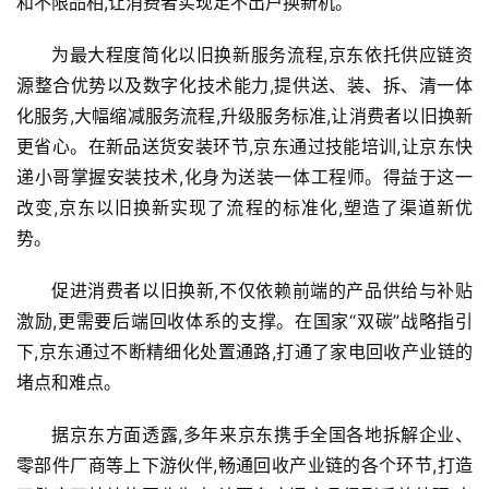
和不限品相,让消费者实现足不出户换新机。
科
为最大程度简化以旧换新服务流程,京东依托供应链资
技
源整合优势以及数字化技术能力,提供送、装、拆、清一体
登录
注册
化服务,大幅缩减服务流程,升级服务标准,让消费者以旧换新
财
更省心。在新品送货安装环节,京东通过技能培训,让京东快
经
递小哥掌握安装技术,化身为送装一体工程师。得益于这一
改变,京东以旧换新实现了流程的标准化,塑造了渠道新优
教
势。
育
促进消费者以旧换新,不仅依赖前端的产品供给与补贴
专
激励,更需要后端回收体系的支撑。在国家“双碳”战略指引
题
下,京东通过不断精细化处置通路,打通了家电回收产业链的
堵点和难点。
汽
车
据京东方面透露,多年来京东携手全国各地拆解企业、
·
新
零部件厂商等上下游伙伴,畅通回收产业链的各个环节,打造