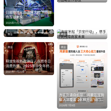
外战略合作协议
2023年9月14日
日邮物流七赴进博之约 共创绿
色互联未来
2025年11月7日
孙东旭携前东方甄选主播成立
淘宝发起「见宝行动」，携手
商业
商业
2026年7月13日
新公司，或将重启直播带货事
共筑残障商家未来
2024年12月6日
业
商业
商业
释放免税新政效应，点燃冬日
消费热情，2025年中免年终
盛典将于11月28日盛大启幕
2025年11月20日
方言外语自由聊！鸿蒙版搜狗
输入法覆盖 29 种方言10门外
语
2026年7月9日