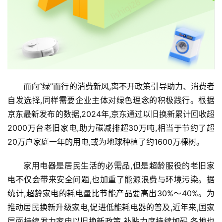
而向“绿”而行的消费新风,离不开政策引导助力、消费者
自发选择,同样需要企业主体对绿色理念的积极践行。根据
京东
最新发布的数据,2024年,京东通过以旧换新累计回收超
2000万台老旧家电,助力碳减排超30万吨,相当于节约了超
20万户家庭一年的用电,或为地球种植了约1600万棵树。
家用电器是居民生活的必需品,但是超龄服役的老旧家
电不仅会带来安全问题,也加重了能源浪费与环境污染。据
统计,超龄家电的耗电量比节能产品要高出30%～40%。为
推动居民换新升级家电,促进低能耗电器的普及,近年来,国家
层面持续发力家电以旧换新政策,补贴力度持续加码,各地也