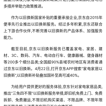
多措并举助力政策推进。
作为以旧换新国家补贴的重要承接企业,京东自2015年
便率先行业推出以旧换新服务。经过多年积累,京东还联合
首
上下游合作伙伴,不断完善以旧换新的产品体系、加强服务
页
能力。
资
截至目前,京东以旧换新服务已覆盖家电、家居、建
讯
材、3C、数码、汽车、电动自行车、健康器械、健身器材
等200多个细分品类;全国超90%县域农村地区有消费者通
商
过京东以旧换新。4月22日,打开京东APP搜索“家电家居以
业
旧换新”,以旧换新补贴叠加国补至高可减40%。
消
为给用户提供更好的服务体验,京东针对家电家居品类,
费
推出“三免四不限”以旧换新服务举措,即旧机免费上门、免费
生
拆卸、免费搬运,不限旧机购买渠道、不限品牌、不限年限
活