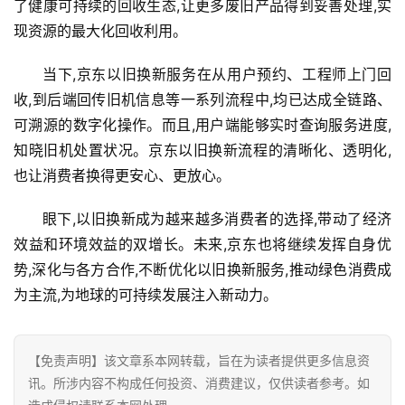
能
了健康可持续的回收生态,让更多废旧产品得到妥善处理,实
源
现资源的最大化回收利用。
当下,京东以旧换新服务在从用户预约、工程师上门回
收,到后端回传旧机信息等一系列流程中,均已达成全链路、
可溯源的数字化操作。而且,用户端能够实时查询服务进度,
知晓旧机处置状况。京东以旧换新流程的清晰化、透明化,
也让消费者换得更安心、更放心。
眼下,以旧换新成为越来越多消费者的选择,带动了经济
效益和环境效益的双增长。未来,京东也将继续发挥自身优
势,深化与各方合作,不断优化以旧换新服务,推动绿色消费成
为主流,为地球的可持续发展注入新动力。
【免责声明】该文章系本网转载，旨在为读者提供更多信息资
讯。所涉内容不构成任何投资、消费建议，仅供读者参考。如