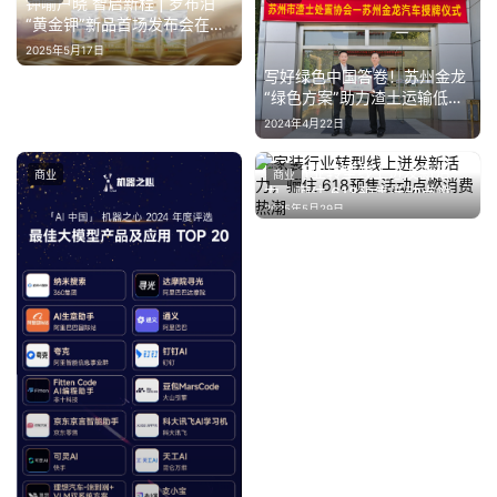
钾喻户晓 智启新程 | 罗布泊
“黄金钾”新品首场发布会在疆
内成功举办
2025年5月17日
写好绿色中国答卷！苏州金龙
“绿色方案”助力渣土运输低碳
转型
2024年4月22日
家装行业转型线上迸发新活
商业
商业
力，骊住 618预售活动点燃消
2025年5月29日
费热潮