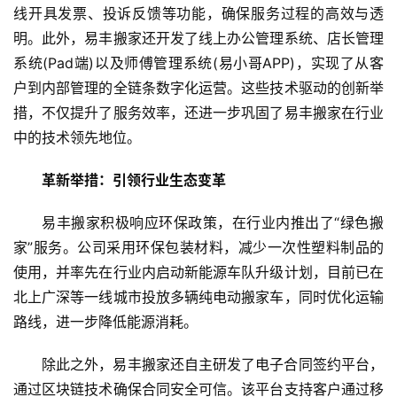
线开具发票、投诉反馈等功能，确保服务过程的高效与透
页
明。此外，易丰搬家还开发了线上办公管理系统、店长管理
系统(Pad端)以及师傅管理系统(易小哥APP)，实现了从客
资
讯
户到内部管理的全链条数字化运营。这些技术驱动的创新举
措，不仅提升了服务效率，还进一步巩固了易丰搬家在行业
商
中的技术领先地位。
业
革新举措：引领行业生态变革
消
易丰搬家积极响应环保政策，在行业内推出了“绿色搬
费
家”服务。公司采用环保包装材料，减少一次性塑料制品的
生
活
使用，并率先在行业内启动新能源车队升级计划，目前已在
北上广深等一线城市投放多辆纯电动搬家车，同时优化运输
科
路线，进一步降低能源消耗。
技
除此之外，易丰搬家还自主研发了电子合同签约平台，
登录
注册
财
通过区块链技术确保合同安全可信。该平台支持客户通过移