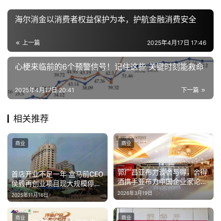
海尔消金以消费者权益保护为本，护航金融消费安全
上一篇
2025年4月17日 17:46
心梗来临前的6个预警信号！记住这些 关键时刻能救命
2025年4月17日 20:41
下一篇
相关推荐
商业
商业
郭广昌亚布力谈舍与得，舍得
首店开业不足一年 盒马前CEO
酒携手亚布力中国企业家论坛
侯毅再创业项目现大规模停业
扩容“高端朋友圈”
调整
2026年3月19日
2025年11月16日
商业
商业