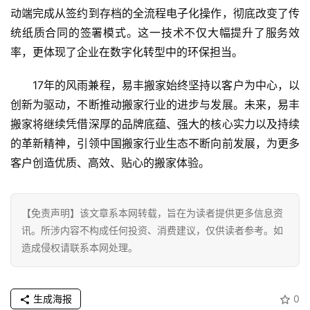
经
动端完成从签约到存档的全流程电子化操作，彻底改变了传
统纸质合同的签署模式。这一技术不仅大幅提升了服务效
教
率，更体现了企业在数字化转型中的环保担当。
育
17年的风雨兼程，易丰搬家始终坚持以客户为中心，以
专
创新为驱动，不断推动搬家行业的进步与发展。未来，易丰
题
搬家将继续凭借深厚的品牌底蕴、强大的核心实力以及持续
的革新精神，引领中国搬家行业生态不断向前发展，为更多
汽
客户创造优质、高效、贴心的搬家体验。
车
·
新
【免责声明】该文章系本网转载，旨在为读者提供更多信息资
能
讯。所涉内容不构成任何投资、消费建议，仅供读者参考。如
源
造成侵权请联系本网处理。
生成海报
0