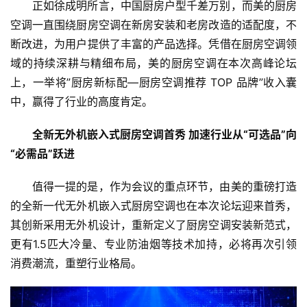
正如徐成明所言，中国厨房户型千差万别，而美的厨房
首
空调一直围绕厨房空调在新房安装和老房改造的适配度，不
页
断改进，为用户提供了丰富的产品选择。凭借在厨房空调领
域的持续深耕与精细布局，美的厨房空调在本次高峰论坛
资
上，一举将”厨房新标配—厨房空调推荐 TOP 品牌”收入囊
讯
中，赢得了行业的高度肯定。
商
全新无外机嵌入式厨房空调首秀 加速行业从“可选品”向
业
“必需品”跃进
消
值得一提的是，作为会议的重点环节，由美的重磅打造
费
的全新一代无外机嵌入式厨房空调也在本次论坛迎来首秀，
生
其创新采用无外机设计，重新定义了厨房空调安装新范式，
活
更有1.5匹大冷量、专业防油烟等技术加持，必将再次引领
消费潮流，重塑行业格局。
科
技