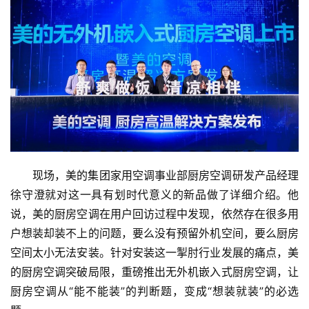
登录
注册
财
经
教
育
专
题
现场，美的集团家用空调事业部厨房空调研发产品经理
汽
徐守澄就对这一具有划时代意义的新品做了详细介绍。他
车
·
说，美的厨房空调在用户回访过程中发现，依然存在很多用
新
户想装却装不上的问题，要么没有预留外机空间，要么厨房
能
空间太小无法安装。针对安装这一掣肘行业发展的痛点，美
源
的厨房空调突破局限，重磅推出无外机嵌入式厨房空调，让
厨房空调从“能不能装”的判断题，变成“想装就装”的必选