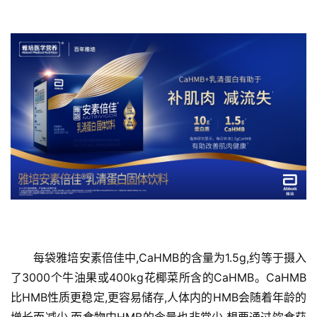
资
讯
商
业
消
费
生
活
科
技
每袋雅培安素倍佳中,CaHMB的含量为1.5g,约等于摄入
登录
注册
了3000个牛油果或400kg花椰菜所含的CaHMB。CaHMB
财
经
比HMB性质更稳定,更容易储存,人体内的HMB会随着年龄的