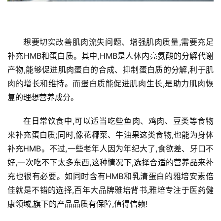
想要切实改善肌肉流失问题、增强肌肉质量,需要充足
补充HMB和蛋白质。其中,HMB是人体内亮氨酸的分解代谢
产物,能够促进肌肉蛋白的合成、抑制蛋白质的分解,利于肌
肉的增长和维持。而蛋白质能促进肌肉生长,是助力肌肉恢
复的理想营养成分。
在日常饮食中,可以适当吃些鱼肉、鸡肉、豆类等食物
来补充蛋白质;同时,像花椰菜、牛油果这类食物,也能为身体
补充HMB。不过,一些老年人因为年纪大了,食欲差、牙口不
好,一次吃不下太多东西,这种情况下,选择合适的营养品来补
充也很有必要。如同时含有HMB和乳清蛋白的雅培安素倍
佳就是不错的选择,百年大品牌雅培背书,雅培专注于医药健
首
康领域,旗下的产品品质有保障,值得信赖!
页