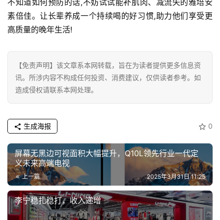
不知道如何预防的话,不妨试试能补肌肉、减流失的雅培安
素倍佳。让长辈养成一个持续喝的好习惯,助力他们享受更
高质量的晚年生活!
【免责声明】该文章系本网转载，旨在为读者提供更多信息资
讯。所涉内容不构成任何投资、消费建议，仅供读者参考。如
造成侵权请联系本网处理。
生成海报
0
屏幕无黑边可视面积大幅提升，Q10L领先行业一代定
义未来高端电视
上一篇
2025年3月31日 11:25
李宁稳扎稳打，收入递增