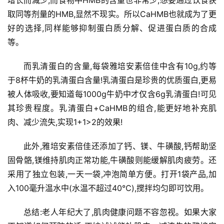
增长而减少,而食物中HMB的含量也非常少,想要通过饮食获
教
取同等剂量的HMB,显然不现实。所以CaHMB也就成为了更
育
好的选择,同样能够抑制蛋白质分解、促进蛋白质的合成
等。
专
题
而乳清蛋白的含量,每袋雅培安素倍佳中含有10g,约等
于8杯牛奶的乳清蛋白含量!乳清蛋白是珍贵的优质蛋白,更易
汽
被人体吸收,要知道每1000g牛奶中才仅含6g乳清蛋白!可见
车
其珍贵程度。乳清蛋白+CaHMB的组合,能更好地补充肌
·
肉、减少流失,实现1+1>2的效果!
新
能
此外,雅培安素倍佳还添加了钙、镁、牛磺酸,钙帮助坚
源
固骨骼,镁维持肌肉正常功能,牛磺酸则能缓解肌肉疲劳。还
采用了独立包装,一天一袋,冲泡简单方便。打开1袋产品,加
入100毫升温水中(水温不超过40℃),搅拌均匀即可饮用。
总结:老人年纪大了,肌肉健康问题不容忽视。如果大家