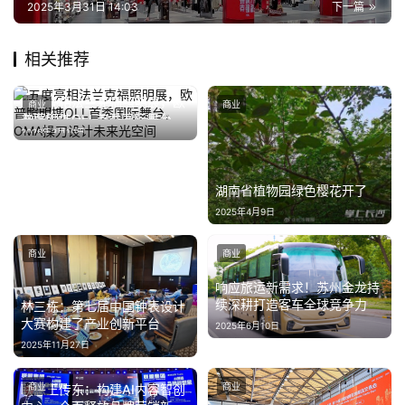
2025年3月31日 14:03
下一篇
相关推荐
五度亮相法兰克福照明展，欧
商业
商业
普照明携OLL首秀国际舞台，
2026年3月10日
OMA操刀设计未来光空间
湖南省植物园绿色樱花开了
2025年4月9日
商业
商业
响应旅运新需求！苏州金龙持
续深耕打造客车全球竞争力
林三栋：第七届中国钟表设计
大赛构建了产业创新平台
2025年6月10日
2025年11月27日
商业
商业
联想王传东：构建AI内容智创